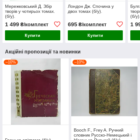
Мережковський Д. Збір
Лондон Дж. Спочина у
Булг
творів у чотирьох томах.
двох томах (б/у).
твор
(б/у).
(б/у)
1 499
695
1 9
₴/комплект
₴/комплект
Купити
Купити
Акційні пропозиції та новинки
–10%
–10%
Booch F., Frey A. Ручний
словник Русско-Немецький і
Грецька епіграма (б/у).
Німецько-Руський (б/у).