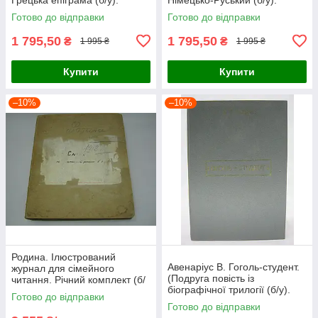
Готово до відправки
Готово до відправки
1 795,50
1 795,50
₴
₴
1 995 ₴
1 995 ₴
Купити
Купити
–10%
–10%
Родина. Ілюстрований
Авенаріус В. Гоголь-студент.
журнал для сімейного
(Подруга повість із
читання. Річний комплект (б/
біографічної трилогії (б/у).
у).
Готово до відправки
Готово до відправки