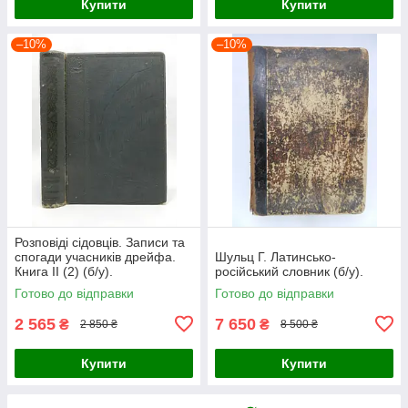
Купити
Купити
–10%
–10%
Розповіді сідовців. Записи та
спогади учасників дрейфа.
Шульц Г. Латинсько-
Книга II (2) (б/у).
російський словник (б/у).
Готово до відправки
Готово до відправки
2 565
7 650
₴
₴
2 850 ₴
8 500 ₴
Купити
Купити