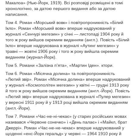
Макалоа» (Нью-Йорк, 1919). Всі розповіді розміщені в томі
хронологічно, за датою першого видання або за датою
написання.
Том 4. Роман «Морський вовк» і повітропроникність «Білий
Ікло». Роман «Морський вовк» вперше надрукований у
журналі «Сенчурі мегезин» у січні — листопаді 1904 року й
того ж року вийшов окремим виданням (англ.). Повість «Білий
Ікло» вперше надрукована в журналі «Аутинг мегезин» у
травні — жовтні 1906 року і того ж року вийшла окремим
виданням (журнал-Йорк).
Том 5. Романи «Залізна п'ята», «Мартин Іден». ктори.
Том 6. Роман «Місячна долина» та повітропроникність
«Лютий звір». Роман «Місячна долина» вперше надрукований
у журналі «Космополітен мегезин» у квітні — грудні 1913 року
й того ж року вийшов окремим виданням (англ.-Йорк). Повість
«Лютий звір» вперше надрукована в журналі «Пулер мегезин»
у вересні 1911 року й у 1913 році вийшла окремим виданням
(англ.-Йорк).
Том 7. Романи «Час-не-ні-чекає» (у старих російських мовах
називався «Червоне сонечко» і «День палає» і «Майкл, брат
Джеррі». Роман «Час-не-не-чекає» вперше надрукований у
щоденні «енс-Йорк геральд» у червні — 1964 1910 року й