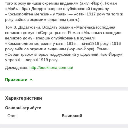
того ж року вийшов окремим виданням (англ.-Йорк). Роман
«Майкл, брат Джеррі» вперше опублікований і журналу
«Космополітен мегезин» у травні — жовтні 1917 року та того ж
року вийшов окремим виданням (англ.).
Том 8. Додатковий. Входять романи «Маленька господиня
великого дому» і «Серця трьох». Роман «Маленька господиня
великого дому» вперше опублікована в журналі
«Космополітен мегезин» у квітні 1915 — січні1916 року і 1916
року вийшов окремим виданням (журнал-Йорк). Роман
«Серця трьох» вперше надрукований у щоденній Нью-Йорку»
у травні — червні 1919 року.
Докладніше:
http://bookitoria.com.ua/
Приховати
Характеристики
Основні атрибути
Стан
Вживаний