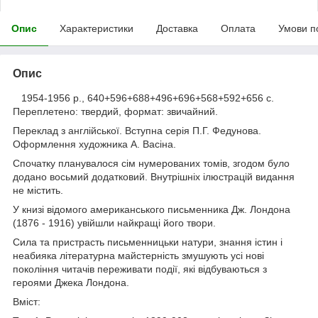
Опис
Характеристики
Доставка
Оплата
Умови п
Опис
1954-1956 р., 640+596+688+496+696+568+592+656 с.
Переплетено: твердий, формат: звичайний.
Переклад з англійської. Вступна серія П.Г. Федунова.
Оформлення художника А. Васіна.
Спочатку планувалося сім нумерованих томів, згодом було
додано восьмий додатковий. Внутрішніх ілюстрацій видання
не містить.
У книзі відомого американського письменника Дж. Лондона
(1876 - 1916) увійшли найкращі його твори.
Сила та пристрасть письменницьки натури, знання істин і
неабияка літературна майстерність змушують усі нові
покоління читачів переживати події, які відбуваються з
героями Джека Лондона.
Вміст: