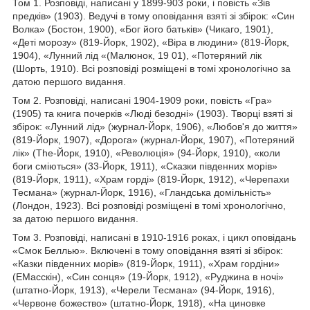
Том 1. Розповіді, написані у 1899-903 роки, і повість «Зів
предків» (1903). Ведучі в тому оповідання взяті зі збірок: «Син
Волка» (Бостон, 1900), «Бог його батьків» (Чикаго, 1901),
«Деті морозу» (819-Йорк, 1902), «Віра в людини» (819-Йорк,
1904), «Лунний лід «(Малюнок, 19 01), «Потеряний лік
(Шорть, 1910). Всі розповіді розміщені в томі хронологічно за
датою першого видання.
Том 2. Розповіді, написані 1904-1909 роки, повість «Гра»
(1905) та книга почерків «Люді безодні» (1903). Творці взяті зі
збірок: «Лунний лід» (журнал-Йорк, 1906), «Любов'я до життя»
(819-Йорк, 1907), «Дорога» (журнал-Йорк, 1907), «Потеряний
лік» (The-Йорк, 1910), «Революція» (94-Йорк, 1910), «коли
боги сміються» (33-Йорк, 1911), «Сказки південних морів»
(819-Йорк, 1911), «Храм горді» (819-Йорк, 1912), «Черепахи
Тесмана» (журнал-Йорк, 1916), «Гландська домільність»
(Лондон, 1923). Всі розповіді розміщені в томі хронологічно,
за датою першого видання.
Том 3. Розповіді, написані в 1910-1916 роках, і цикл оповідань
«Смок Беллью». Включені в тому оповідання взяті зі збірок:
«Казки південних морів» (819-Йорк, 1911), «Храм гордіни»
(ЕМасскін), «Син сонця» (19-Йорк, 1912), «Руджина в ночі»
(штатно-Йорк, 1913), «Черели Тесмана» (94-Йорк, 1916),
«Червоне божество» (штатно-Йорк, 1918), «На циновке