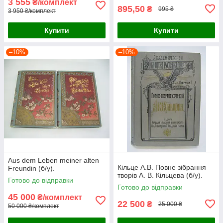
3 555
₴/комплект
895,50
₴
995 ₴
3 950 ₴/комплект
Купити
Купити
–10%
–10%
Aus dem Leben meiner alten
Кільце А.В. Повне зібрання
Freundin (б/у).
творів А. В. Кільцева (б/у).
Готово до відправки
Готово до відправки
45 000
₴/комплект
22 500
₴
25 000 ₴
50 000 ₴/комплект