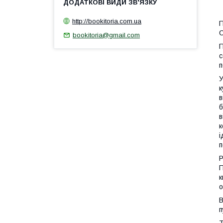
1
http://bookitoria.com.ua
П
С
bookitoria@gmail.com
П
с
п
У
к
в
б
в
к
і
п
Р
П
к
о
В
п