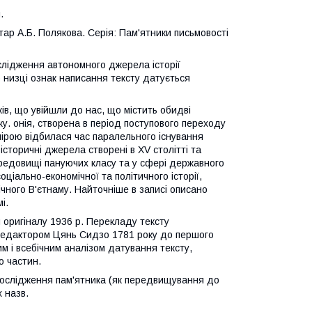
.
ар А.Б. Полякова. Серія: Пам'ятники письмовості
слідження автономного джерела історії
 низці ознак написання тексту датується
ів, що увійшли до нас, що містить обидві
ку. онія, створена в період поступового переходу
мірою відбилася час паралельного існування
історичні джерела створені в XV столітті та
редовищі пануючих класу та у сфері державного
оціально-економічної та політичного історії,
ічного В'єтнаму. Найточніше в записі описано
і.
 оригіналу 1936 р. Перекладу тексту
 редактором Цянь Сидзо 1781 року до першого
 і всебічним аналізом датування тексту,
о частин.
ослідження пам'ятника (як передвищування до
х назв.