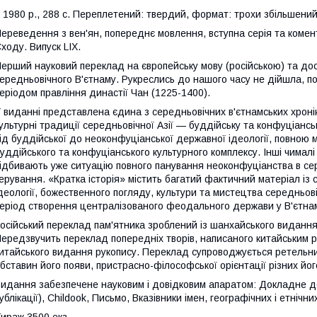
980 р., 288 с. Переплетений: твердий, формат: трохи збільшений
ереведення з вен'ян, попереднє мовлення, вступна серія та комент
ходу. Випуск LIХ.
ерший науковий переклад на європейську мову (російською) та до
ередньовічного В'єтнаму. Рукреслись до нашого часу не дійшла, по
еріодом правління династії Чан (1225-1400).
 виданні представлена єдина з середньовічних в'єтнамських хронік
ультурні традиції середньовічної Азії — буддійську та конфуціансь
ід буддійської до неоконфуціанської державної ідеології, повною 
уддійського та конфуціанського культурного комплексу. Інші чималі 
ідбивають уже ситуацію повного панування неоконфуціанства в се
ерування. «Кратка історія» містить багатий фактичний матеріал із с
деології, божественного погляду, культури та мистецтва середньов
еріод створення централізованого феодального держави у В'єтнам
осійський переклад пам'ятника зроблений із шанхайського видання
ередзвучить переклад попередніх творів, написаного китайським
итайського видання рукопису. Переклад супроводжується ретельним
бставин його появи, пристрасно-філософської орієнтації різних йог
идання забезпечене науковим і довідковим апаратом: Докладне д
ублікації), Childook, Письмо, Вказівники імен, географічних і етнічни