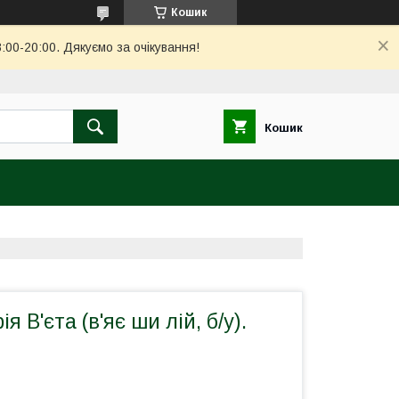
Кошик
00-20:00. Дякуємо за очікування!
Кошик
я В'єта (в'яє ши лій, б/у).