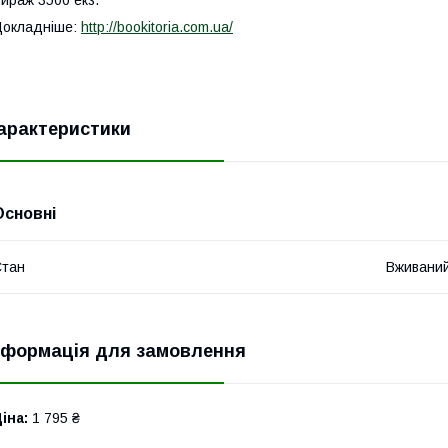
ираж 3500 екз.
Докладніше:
http://bookitoria.com.ua/
арактеристики
Основні
Стан
Вживани
нформація для замовлення
іна:
1 795 ₴