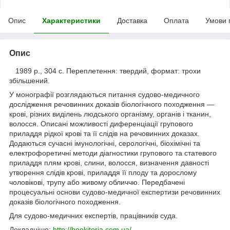
Опис
Характеристики
Доставка
Оплата
Умови 
Опис
1989 р., 304 с. Переплетення: твердий, формат: трохи
збільшений.
У монографії розглядаються питання судово-медичного
дослідження речовинних доказів біологічного походження —
крові, різних виділень людського організму, органів і тканин,
волосся. Описані можливості диференціації групового
приладдя рідкої крові та її слідів на речовинних доказах.
Додаються сучасні імунологічні, серологічні, біохімічні та
електрофоретичні методи діагностики групового та статевого
приладдя плям крові, слини, волосся, визначення давності
утворення слідів крові, приладдя її плоду та дорослому
чоловікові, трупу або живому обличчю. Передбачені
процесуальні основи судово-медичної експертизи речовинних
доказів біологічного походження.
Для судово-медичних експертів, працівників суда.
Докладніше:
http://bookitoria.com.ua/