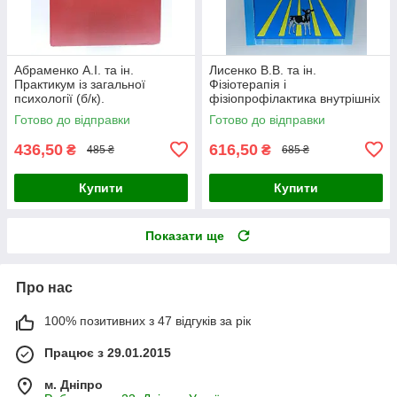
Абраменко А.І. та ін.
Лисенко В.В. та ін.
Практикум із загальної
Фізіотерапія і
психології (б/к).
фізіопрофілактика внутрішніх
хвороб тварин (б/у).
Готово до відправки
Готово до відправки
436,50
616,50
₴
₴
485 ₴
685 ₴
Купити
Купити
Показати ще
Про нас
100% позитивних з 47 відгуків за рік
Працює з 29.01.2015
м. Дніпро