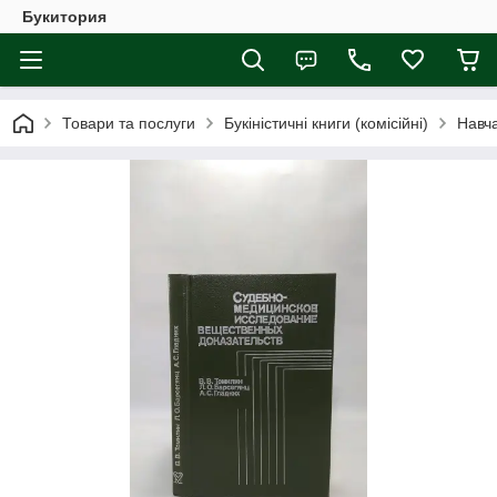
Букитория
Товари та послуги
Букіністичні книги (комісійні)
Навча