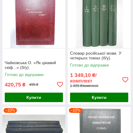
Словар російської мови. У
чотирьох томах (б/у).
Чайковська О. «Як цікавий
Готово до відправки
скіф...» (б/у).
Готово до відправки
1 349,10
₴/
комплект
420,75
₴
495 ₴
1 499 ₴/комплект
Купити
Купити
–10%
–10%