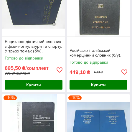
Енциклопедіятичний словник
з фізичної культури та спорту.
Російсько-італійський
У трьох томах (б/у).
комерційний словник (б/у).
Готово до відправки
Готово до відправки
895,50
₴/комплект
449,10
₴
499 ₴
995 ₴/комплект
Купити
Купити
–10%
–10%