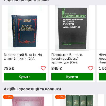
Золотаревий В. та ін. На
Пілявський В.І. та ін.
Німч
славу Вітчизни (б/у).
Історія російської
мова
архітектури (б/у).
Надд
(збі
785
845
1 5
₴
₴
доку
Купити
Купити
Акційні пропозиції та новинки
–15%
–10%