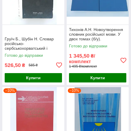
Тихонів А.Н. Новоутворення
словник російської мови. У
Груїч Б., Шубін Н. Словар
двох томах (б/у).
російсько-
Готово до відправки
сербськохорватський і
сербськохорватско-
Готово до відправки
1 345,50
₴/
російський (б/у).
комплект
526,50
₴
585 ₴
1 495 ₴/комплект
Купити
Купити
–10%
–10%