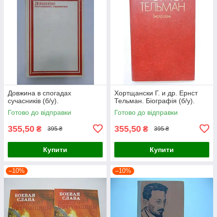
Довжина в спогадах
Хортщански Г. и др. Ернст
сучасників (б/у).
Тельман. Біографія (б/у).
Готово до відправки
Готово до відправки
355,50
355,50
₴
₴
395 ₴
395 ₴
Купити
Купити
–10%
–10%