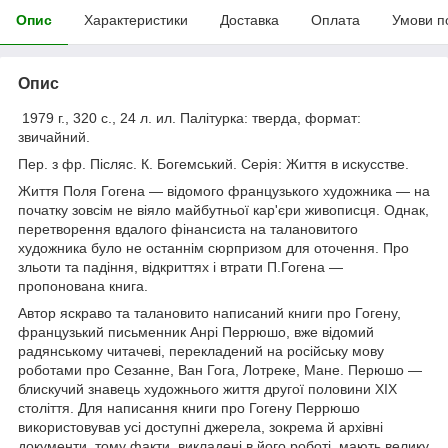
Опис
Характеристики
Доставка
Оплата
Умови п
Опис
1979 г., 320 с., 24 л. ил. Палітурка: тверда, формат:
звичайний.
Пер. з фр. Післяс. К. Богемський. Серія: Життя в искусстве.
Життя Поля Гогена — відомого французького художника — на
початку зовсім не віяло майбутньої кар'єри живописця. Однак,
перетворення вдалого фінансиста на талановитого
художника було не останнім сюрпризом для оточення. Про
зльоти та падіння, відкриттях і втрати П.Гогена —
пропонована книга.
Автор яскраво та талановито написаний книги про Гогену,
французький письменник Анрі Перрюшо, вже відомий
радянському читачеві, перекладений на російську мову
роботами про Сезанне, Ван Гога, Лотреке, Мане. Перюшо —
блискучий знавець художнього життя другої половини XIX
століття. Для написання книги про Гогену Перрюшо
використовував усі доступні джерела, зокрема й архівні
документи, тому факти, викладені в його роботі, мають велику