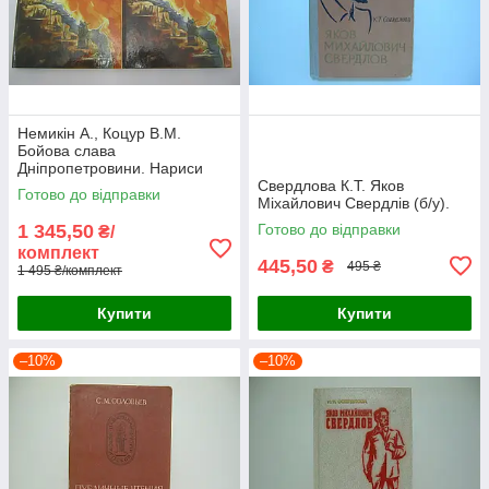
Немикін А., Коцур В.М.
Бойова слава
Дніпропетровини. Нариси
про Героях Радянського
Свердлова К.Т. Яков
Готово до відправки
Союзу (б/у).
Міхайлович Свердлів (б/у).
1 345,50
Готово до відправки
₴/
комплект
445,50
₴
495 ₴
1 495 ₴/комплект
Купити
Купити
–10%
–10%