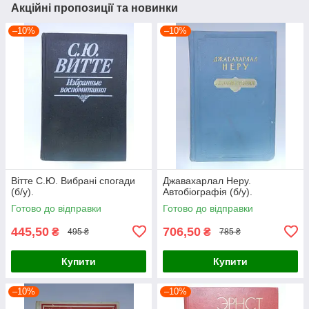
Акційні пропозиції та новинки
–10%
–10%
Вітте С.Ю. Вибрані спогади
Джавахарлал Неру.
(б/у).
Автобіографія (б/у).
Готово до відправки
Готово до відправки
445,50
706,50
₴
₴
495 ₴
785 ₴
Купити
Купити
–10%
–10%