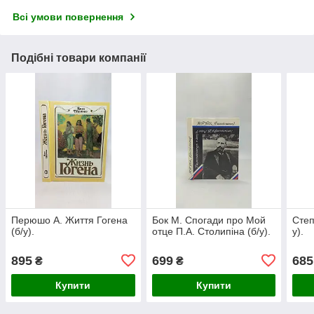
Всі умови повернення
Подібні товари компанії
Перюшо А. Життя Гогена
Бок М. Спогади про Мой
Степ
(б/у).
отце П.А. Столипіна (б/у).
у).
895
699
685
₴
₴
Купити
Купити