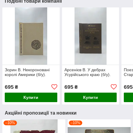
Подібні товари компанії
Зорин В. Некороновані
Арсенієв В. У дебрах
Поез
королі Америки (б/у).
Усурійського краю (б/у).
Стар
695
695
695
₴
₴
Купити
Купити
Акційні пропозиції та новинки
–10%
–10%