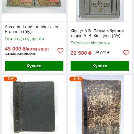
Aus dem Leben meiner alten
Кільце А.В. Повне зібрання
Freundin (б/у).
творів А. В. Кільцева (б/у).
Готово до відправки
Готово до відправки
45 000
₴/комплект
22 500
₴
25 000 ₴
50 000 ₴/комплект
Купити
Купити
–10%
–10%