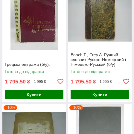
Booch F., Frey A. Ручний
словник Русско-Немецький і
Грецька епіграма (б/у).
Німецько-Руський (б/у).
Готово до відправки
Готово до відправки
1 795,50
1 795,50
₴
₴
1 995 ₴
1 995 ₴
Купити
Купити
–10%
–10%