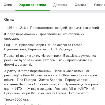
Опис
Характеристики
Доставка
Оплата
Умови 
Опис
1934 р., 216 с. Переплетення: твердий, формат: звичайний.
Юпітер переможений і фрагменти інших історичних
оповідань.
Ред. І. М. Брюсової; ктори І. М. Брюсової та Гогоря
Пупутальської; Переплетено: А. П. Радіощів.
Прозаїчні твори з циклу «історичних». Більшість друкуваних
речей не було закінчене автором, і вони пропонуються у
формі фрагментів.
З умісту: Юпітер переможений. Повіс із часів останньої
революції в Римі IV століття по н.е. - Обречені.- Канусинські
втікачі.- Тіло Гектора.- Життя Вергілія.- Передсмертне
марення Вергілія.- Останній імператор Трапезунда. Історичні
сцени 1470 г. - Жінка з заходом. Розповіді VII в. ФАКТИ І.М.
Брюсовий. ктори ІМ. Брюсової та Гогоря Постільського.
Тираж 5000 екз.