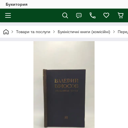
Букитория
Товари та послуги
Букіністичні книги (комісійні)
Перед