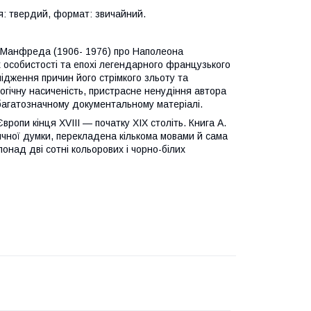
я: твердий, формат: звичайний.
я Манфреда (1906- 1976) про Наполеона
х особистості та епохі легендарного французького
ідження причин його стрімкого зльоту та
логічну насиченість, пристрасне ненудіння автора
 багатозначному документальному матеріалі.
ропи кінця XVIII — початку XIX століть. Книга А.
ичної думки, перекладена кількома мовами й сама
онад дві сотні кольорових і чорно-білих