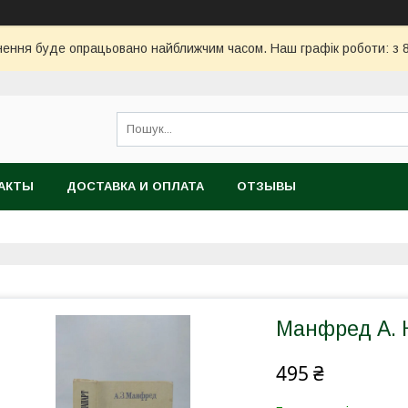
ння буде опрацьовано найближчим часом. Наш графік роботи: з 8:
АКТЫ
ДОСТАВКА И ОПЛАТА
ОТЗЫВЫ
Манфред А. Н
495 ₴