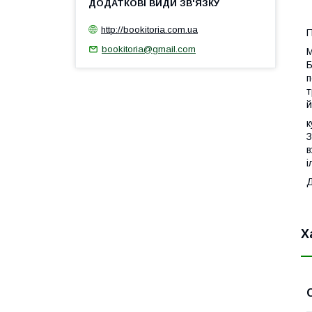
З
http://bookitoria.com.ua
П
bookitoria@gmail.com
М
Б
п
т
й
к
З
в
і
Х