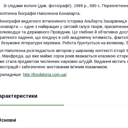
і слідами вологи (див. фотографії). 1989 р., 680 с. Переплетенн
олітична біографія Наполеона Бонапарта.
онографія видатного вітчизняного історика Альберта Захарівниц
онапарта — одне з найкращих у світовій галузі творів, присвячени
олководця та державного Провідник. Це глибоке й об'єктивно досл
рагічного падіння, що поєднує в собі академічну інтимність, факто
 безумовні літературні переваги. Робота ґрунтується на великому,
уп Наполеона розглядається автором у широкому контексті історії Єв
. Манфреда, що вже майже сорок років вважається класикою істор
же стала предметом численних наукових штудій. Видання містить п
люстрацій і забезпечене анотованим ім'яним покажчиком.
Докладніше:
http://bookitoria.com.ua/
арактеристики
Основні