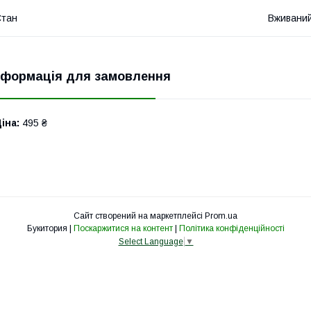
Стан
Вживани
нформація для замовлення
іна:
495 ₴
Сайт створений на маркетплейсі
Prom.ua
Букитория |
Поскаржитися на контент
|
Політика конфіденційності
Select Language
▼