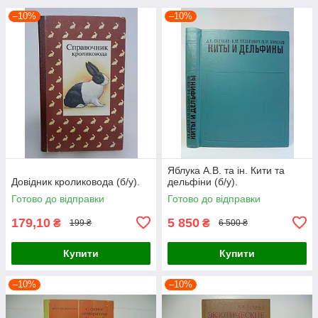
–10%
–10%
Яблука А.В. та ін. Кити та
Довідник кроликовода (б/у).
дельфіни (б/у).
Готово до відправки
Готово до відправки
179,10
5 850
₴
₴
199 ₴
6 500 ₴
Купити
Купити
–10%
–10%