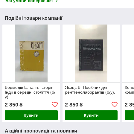
Всі умови повернення
Подібні товари компанії
Ведмедів Е. та ін. Історія
Якець В. Посібник для
Копе
Індії в середні століття (б/
рентгенолаборантів (б/у).
комп
у).
2 850
2 850
2 8
₴
₴
Купити
Купити
Акційні пропозиції та новинки