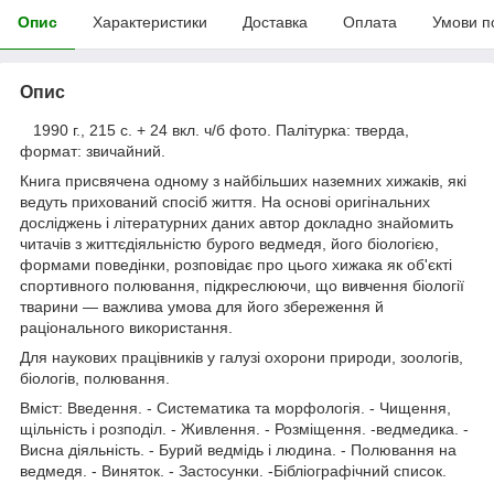
Опис
Характеристики
Доставка
Оплата
Умови п
Опис
1990 г., 215 с. + 24 вкл. ч/б фото. Палітурка: тверда,
формат: звичайний.
Книга присвячена одному з найбільших наземних хижаків, які
ведуть прихований спосіб життя. На основі оригінальних
досліджень і літературних даних автор докладно знайомить
читачів з життєдіяльністю бурого ведмедя, його біологією,
формами поведінки, розповідає про цього хижака як об'єкті
спортивного полювання, підкреслюючи, що вивчення біології
тварини — важлива умова для його збереження й
раціонального використання.
Для наукових працівників у галузі охорони природи, зоологів,
біологів, полювання.
Вміст: Введення. - Систематика та морфологія. - Чищення,
щільність і розподіл. - Живлення. - Розміщення. -ведмедика. -
Висна діяльність. - Бурий ведмідь і людина. - Полювання на
ведмедя. - Виняток. - Застосунки. -Бібліографічний список.