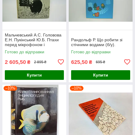
Мальчевський А.С. Головова
Е.Н. Пукінський Ю.Б. Птахи
Рандольф Р. Що робити зі
перед мікрофоном і
стічними водами (б/у).
фотоапаратом (б/у).
Готово до відправки
Готово до відправки
2 605,50
625,50
₴
₴
2 895 ₴
695 ₴
Купити
Купити
–10%
–10%