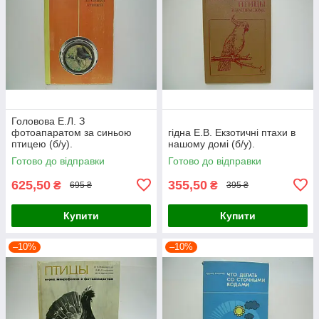
Головова Е.Л. З
фотоапаратом за синьою
гідна Е.В. Екзотичні птахи в
птицею (б/у).
нашому домі (б/у).
Готово до відправки
Готово до відправки
625,50
355,50
₴
₴
695 ₴
395 ₴
Купити
Купити
–10%
–10%