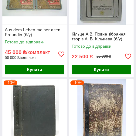
Aus dem Leben meiner alten
Кільце А.В. Повне зібрання
Freundin (б/у).
творів А. В. Кільцева (б/у).
Готово до відправки
Готово до відправки
45 000
₴/комплект
22 500
₴
25 000 ₴
50 000 ₴/комплект
Купити
Купити
–10%
–10%