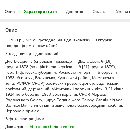
Опис
Характеристики
Доставка
Оплата
Умови 
Опис
1950 р., 244 с., фотодел. на відд. вклейках. Палітурка:
тверда, формат: звичайний.
2-е зд., виспр. і доповнений.
Джо Вісаріонів (справжня прізвище — Джугашвілі, 6 [18]
грудня 1878 (за офіційною версією — 9 [21] грудня 1879),
Горі, Тифлісська губеріння, Російська імперія — 5 березня
1953, ближачи, Волинська, Кунцський район, Московська
зона, РСФСР, СРСР) російський революціонер, радянський
політичний, державний, військовий і партійний діяч. З 21 січня
1924 по 5 березня 1953 роки керівник СРСР. Маршал
Радянського Союзу,щирус Радянського Союзу. Сталін під час
Великої Вітчизняної війни здійснював безпосередній посібник
Червоною армією.
З фотоілюстраціями.
Докладніше:
http://bookitoria.com.ua/