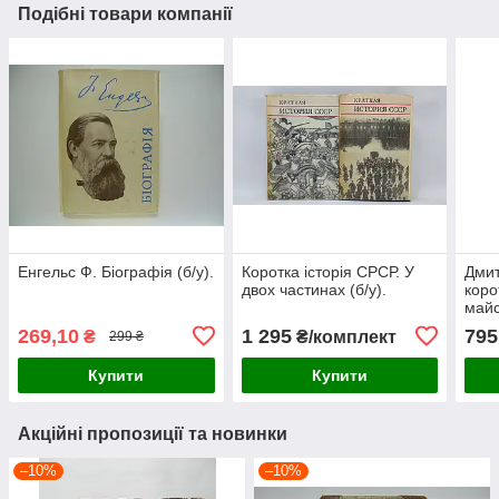
Подібні товари компанії
Енгельс Ф. Біографія (б/у).
Коротка історія СРСР. У
Дмит
двох частинах (б/у).
коро
майс
269,10
1 295
795
₴
₴/комплект
299 ₴
Купити
Купити
Акційні пропозиції та новинки
–10%
–10%