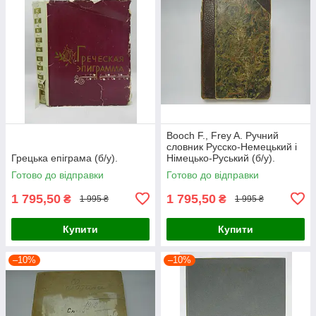
Booch F., Frey A. Ручний
словник Русско-Немецький і
Грецька епіграма (б/у).
Німецько-Руський (б/у).
Готово до відправки
Готово до відправки
1 795,50
1 795,50
₴
₴
1 995 ₴
1 995 ₴
Купити
Купити
–10%
–10%