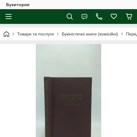
Букитория
Товари та послуги
Букіністичні книги (комісійні)
Перед