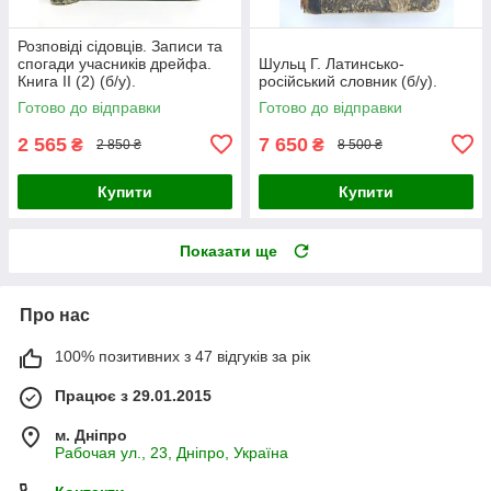
Розповіді сідовців. Записи та
спогади учасників дрейфа.
Шульц Г. Латинсько-
Книга II (2) (б/у).
російський словник (б/у).
Готово до відправки
Готово до відправки
2 565
7 650
₴
₴
2 850 ₴
8 500 ₴
Купити
Купити
Показати ще
Про нас
100% позитивних з 47 відгуків за рік
Працює з 29.01.2015
м. Дніпро
Рабочая ул., 23, Дніпро, Україна