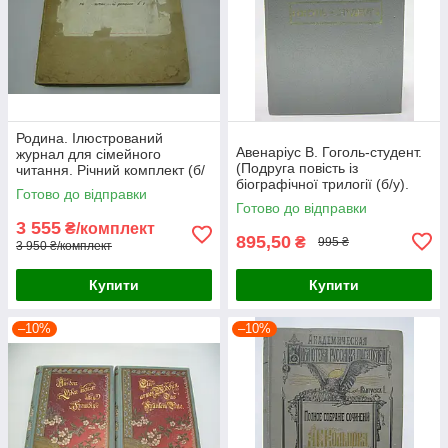
Родина. Ілюстрований
Авенаріус В. Гоголь-студент.
журнал для сімейного
(Подруга повість із
читання. Річний комплект (б/
біографічної трилогії (б/у).
у).
Готово до відправки
Готово до відправки
3 555
₴/комплект
895,50
₴
995 ₴
3 950 ₴/комплект
Купити
Купити
–10%
–10%