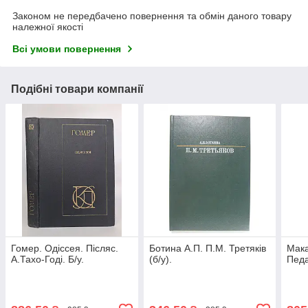
Законом не передбачено повернення та обмін даного товару
належної якості
Всі умови повернення
Подібні товари компанії
Гомер. Одіссея. Післяс.
Ботина А.П. П.М. Третяків
Мака
А.Тахо-Годі. Б/у.
(б/у).
Педа