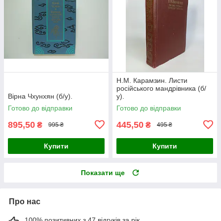
Н.М. Карамзин. Листи
російського мандрівника (б/
Вірна Чхунхян (б/у).
у).
Готово до відправки
Готово до відправки
895,50
445,50
₴
₴
995 ₴
495 ₴
Купити
Купити
Показати ще
Про нас
100% позитивних з 47 відгуків за рік