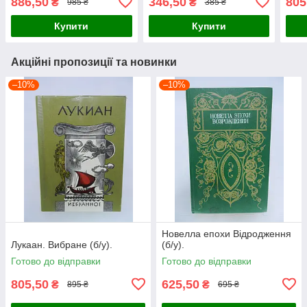
886,50
346,50
805
₴
₴
985 ₴
385 ₴
Купити
Купити
Акційні пропозиції та новинки
–10%
–10%
Новелла епохи Відродження
Лукаан. Вибране (б/у).
(б/у).
Готово до відправки
Готово до відправки
805,50
625,50
₴
₴
895 ₴
695 ₴