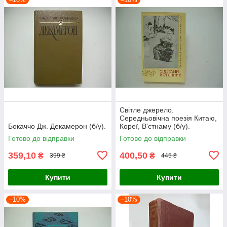
Світле джерело.
Середньовічна поезія Китаю,
Бокаччо Дж. Декамерон (б/у).
Кореї, В'єтнаму (б/у).
Готово до відправки
Готово до відправки
359,10
400,50
₴
₴
399 ₴
445 ₴
Купити
Купити
–10%
–10%