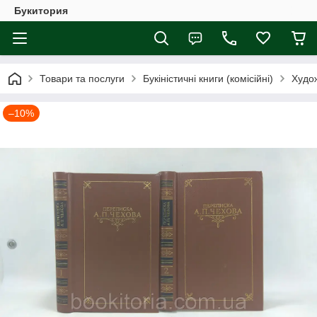
Букитория
Товари та послуги
Букіністичні книги (комісійні)
Худож
–10%