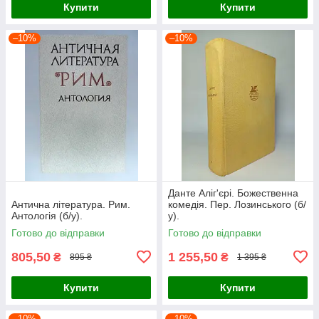
Купити
Купити
–10%
–10%
Данте Аліг'єрі. Божественна
Антична література. Рим.
комедія. Пер. Лозинського (б/
Антологія (б/у).
у).
Готово до відправки
Готово до відправки
805,50
1 255,50
₴
₴
895 ₴
1 395 ₴
Купити
Купити
–10%
–10%