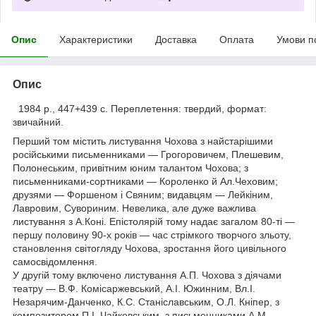
Опис
Характеристики
Доставка
Оплата
Умови п
Опис
1984 р., 447+439 с. Переплетення: твердий, формат:
звичайний.
Перший том містить листування Чохова з найстарішими
російськими письменниками — Грогоровичем, Плешевим,
Полонеським, привітним юним талантом Чохова; з
письменниками-сортниками — Короленко й Ал.Чеховим;
друзями — Форшеном і Свяним; видавцям — Лейкіним,
Лавровим, Сувориним. Невелика, але дуже важлива
листування з А.Коні. Епістолярій тому надає загалом 80-ті —
першу половину 90-х років — час стрімкого творчого зльоту,
становлення світогляду Чохова, зростання його цивільного
самосвідомлення.
У другій тому включено листування А.П. Чохова з діячами
театру — В.Ф. Комісаржевський, А.І. Южинним, Вл.І.
Незарячим-Данченко, К.С. Станіславським, О.Л. Кніпер, з
композитором П.І. Чайковським, з письменниками А.М.