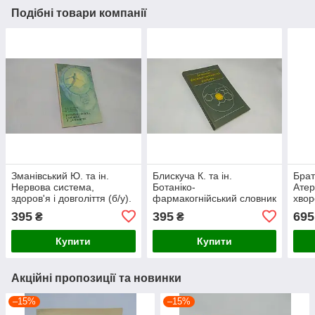
Подібні товари компанії
Зманівський Ю. та ін.
Блискуча К. та ін.
Брат
Нервова система,
Ботаніко-
Атер
здоров'я і довголіття (б/у).
фармакогнійський словник
хвор
(б/у).
коро
395
395
695
₴
₴
Купити
Купити
Акційні пропозиції та новинки
–15%
–15%