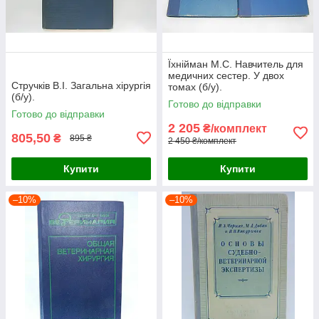
Їхнійман М.С. Навчитель для
медичних сестер. У двох
Стручків В.І. Загальна хірургія
томах (б/у).
(б/у).
Готово до відправки
Готово до відправки
2 205
₴/комплект
805,50
₴
895 ₴
2 450 ₴/комплект
Купити
Купити
–10%
–10%