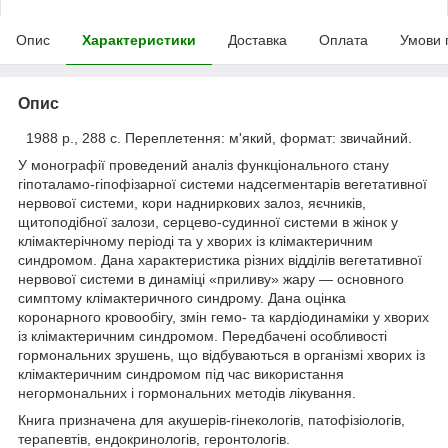
Опис
Характеристики
Доставка
Оплата
Умови 
Опис
1988 р., 288 с. Переплетення: м'який, формат: звичайний.
У монографії проведений аналіз функціонального стану
гіпоталамо-гіпофізарної системи надсегментарів вегетативної
нервової системи, кори надниркових залоз, яєчників,
щитоподібної залози, серцево-судинної системи в жінок у
клімактерічному періоді та у хворих із клімактеричним
синдромом. Дана характеристика різних відділів вегетативної
нервової системи в динаміці «приливу» жару — основного
симптому клімактеричного синдрому. Дана оцінка
коронарного кровообігу, змін гемо- та кардіодинаміки у хворих
із клімактеричним синдромом. Передбачені особливості
гормональних зрушень, що відбуваються в організмі хворих із
клімактеричним синдромом під час використання
негормональних і гормональних методів лікування.
Книга призначена для акушерів-гінекологів, патофізіологів,
терапевтів, ендокринологів, геронтологів.