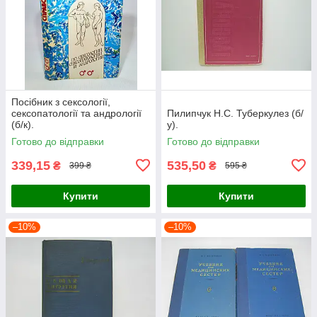
Посібник з сексології,
сексопатології та андрології
Пилипчук Н.С. Туберкулез (б/
(б/к).
у).
Готово до відправки
Готово до відправки
339,15
535,50
₴
₴
399 ₴
595 ₴
Купити
Купити
–10%
–10%