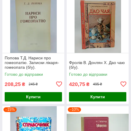
Попова Т.Д. Нариси про
гомеопатію. Записки лікаря-
Фролів В. Донлян Х. Дао чаю
гомеопата (б/у).
(б/у).
Готово до відправки
Готово до відправки
208,25
420,75
₴
₴
245 ₴
495 ₴
Купити
Купити
–15%
–10%