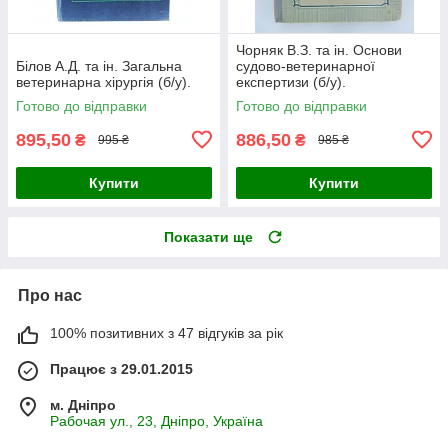
Чорняк В.З. та ін. Основи
Білов А.Д. та ін. Загальна
судово-ветеринарної
ветеринарна хірургія (б/у).
експертизи (б/у).
Готово до відправки
Готово до відправки
895,50
886,50
₴
₴
995 ₴
985 ₴
Купити
Купити
Показати ще
Про нас
100% позитивних з 47 відгуків за рік
Працює з 29.01.2015
м. Дніпро
Рабочая ул., 23, Дніпро, Україна