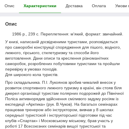
Опис
Характеристики
Доставка
Оплата
Умови 
Опис
1986 р., 239 с. Переплетення: м'який, формат: звичайний.
У книзі, написаній досвідченими туристами, розповідається
про саморобні конструкції спорядження для пішого, водного,
лижного, гірського, стилетуризму та способи його
виготовлення. Дани описи та креслення різноманітних
саморобок, розроблених побутовими туристами та пройшли
перевірку в умовах походів.
Для широкого кола туристів.
Про складальника. П.І. Лукоянов зробив чималий внесок у
розвиток спортивного лижного туризму в країні, він стояв біля
джерел організації туристам полярних подорожей до Північної
Поліса активнорядив здійснення сміливого задуму росіям із
експедиції «Арктика» (рук. В.Чуков). На багатьох семінарах
працював тренером або інструктором, вивчав у 8 школах
середньої туристской і інструкторської підготовки під час
клубів «Спартак» і Московському міському, брав участь у
роботі 17 Всесоюзних семінарів вищої туристської та