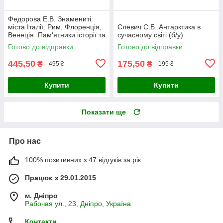
Федорова Е.В. Знамениті
міста Італії. Рим, Флоренція,
Слевич С.Б. Антарктика в
Венеція. Пам'ятники історії та
сучасному світі (б/у).
культури (б/у).
Готово до відправки
Готово до відправки
445,50
175,50
₴
₴
495 ₴
195 ₴
Купити
Купити
Показати ще
Про нас
100% позитивних з 47 відгуків за рік
Працює з 29.01.2015
м. Дніпро
Рабочая ул., 23, Дніпро, Україна
Контакти