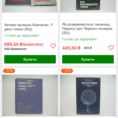
Як розкриваються таємниці.
Активні вулкани Камчатки. У
Нариси про Червоні печерии
двох томах (б/у).
(б/у).
Готово до відправки
Готово до відправки
895,50
₴/комплект
445,50
₴
495 ₴
995 ₴/комплект
Купити
Купити
–10%
–10%