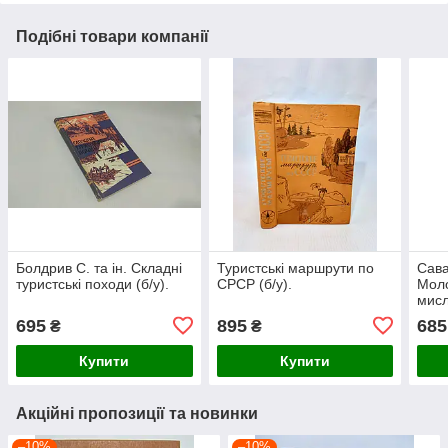
Подібні товари компанії
Болдрив С. та ін. Складні
Туристські маршрути по
Сава
туристські походи (б/у).
СРСР (б/у).
Моло
мисл
695
895
685
₴
₴
Купити
Купити
Акційні пропозиції та новинки
–10%
–10%