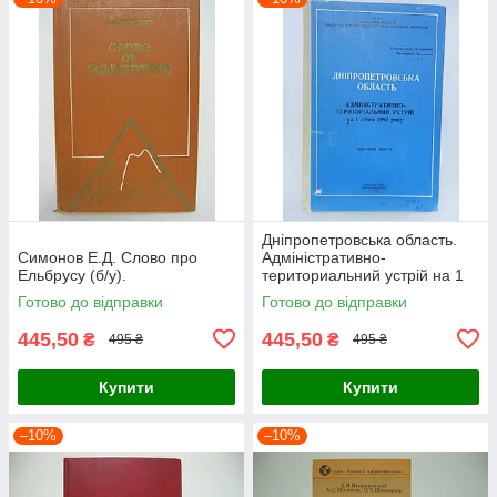
Дніпропетровська область.
Симонов Е.Д. Слово про
Адміністративно-
Ельбрусу (б/у).
териториальний устрій на 1
січня 1983 року (б/у).
Готово до відправки
Готово до відправки
445,50
445,50
₴
₴
495 ₴
495 ₴
Купити
Купити
–10%
–10%