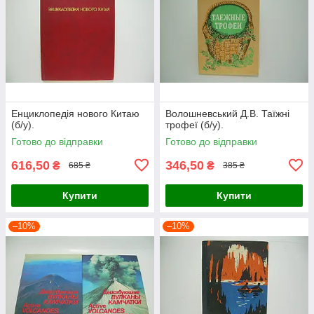
Енциклопедія нового Китаю
Волошневський Д.В. Таїжні
(б/у).
трофеї (б/у).
Готово до відправки
Готово до відправки
616,50
346,50
₴
₴
685 ₴
385 ₴
Купити
Купити
–10%
–10%