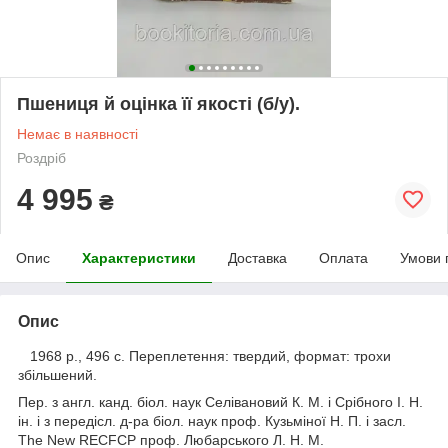
Пшениця й оцінка її якості (б/у).
Немає в наявності
Роздріб
4 995
₴
Опис
Характеристики
Доставка
Оплата
Умови 
Опис
1968 р., 496 с. Переплетення: твердий, формат: трохи
збільшений.
Пер. з англ. канд. біол. наук Селівановий К. М. і Срібного І. Н.
ін. і з передісл. д-ра біол. наук проф. Кузьміної Н. П. і засл.
The New RECFCP проф. Любарського Л. Н. М.