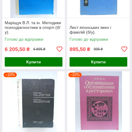
Маріщук В.Л. та ін. Методики
психодіагностики в спорті (б/
Лист японських імен і
у).
фамілій (б/у).
Готово до відправки
Готово до відправки
6 205,50
895,50
₴
₴
6 895 ₴
995 ₴
Купити
Купити
–10%
–10%