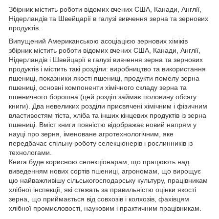
Збірник містить роботи відомих вчених США, Канади, Англії,
Нідерландів та Швейцарії в галузі вивчення зерна та зернових
продуктів.
Випущений Американською асоціацією зернових хіміків
збірник містить роботи відомих вчених США, Канади, Англії,
Нідерландів і Швейцарії в галузі вивчення зерна та зернових
продуктів і містить такі розділи: виробництво та використання
пшениці, показники якості пшениці, продукти помелу зерна
пшениці, основні компоненти хімічного складу зерна та
пшеничного борошна (цей розділ займає половину обсягу
книги). Два невеликих розділи присвячені хімічним і фізичним
властивостям тіста, хліба та інших кінцевих продуктів із зерна
пшениці. Вміст книги повністю відображає новий напрям у
науці про зерня, іменоване агротехнологічним, яке
передбачає спільну роботу селекціонерів і рослинників із
технологами.
Книга буде корисною селекціонарам, що працюють над
виведенням нових сортів пшениці, агрономам, що вирощує
цю найважливішу сільськогосподарську культуру, працівникам
хлібної інспекції, які стежать за правильністю оцінки якості
зерна, що приймається від совхозів і колхозів, фахівцям
хлібної промисловості, науковим і практичним працівникам.