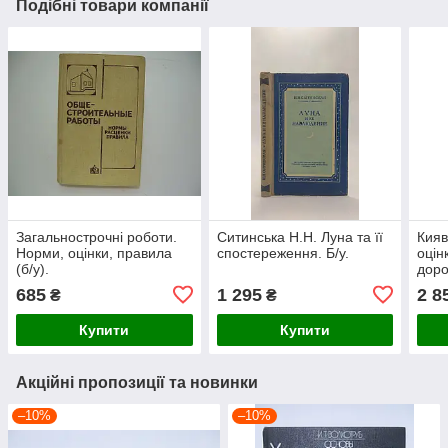
Подібні товари компанії
Загальнострочні роботи.
Ситинська Н.Н. Луна та її
Кияв
Норми, оцінки, правила
спостереження. Б/у.
оцін
(б/у).
доро
каме
685
1 295
2 8
₴
₴
Купити
Купити
Акційні пропозиції та новинки
–10%
–10%