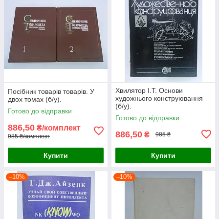
Хвилятор І.Т. Основи
Посібник товарів товарів. У
художнього конструювання
двох томах (б/у).
(б/у).
Готово до відправки
Готово до відправки
886,50
₴/комплект
886,50
₴
985 ₴
985 ₴/комплект
Купити
Купити
–10%
–10%