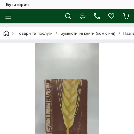
Букитория
Товари та послуги
Букіністичні книги (комісійні)
Навча