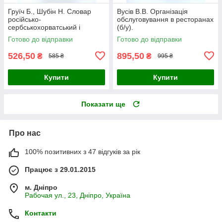
Груїч Б., Шубін Н. Словар
Вусів В.В. Організація
російсько-
обслуговування в ресторанах
сербськохорватський і
(б/у).
сербськохорватско-
Готово до відправки
Готово до відправки
російський (б/у).
526,50
895,50
₴
₴
585 ₴
995 ₴
Купити
Купити
Показати ще
Про нас
100% позитивних з 47 відгуків за рік
Працює з 29.01.2015
м. Дніпро
Рабочая ул., 23, Дніпро, Україна
Контакти