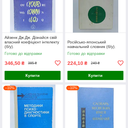
Айзенк Дж.Дж. Дізнайся свій
власний коефіцієнт інтелекту
Російсько-японський
(б/у).
навчальний словник (б/у).
Готово до відправки
Готово до відправки
346,50
224,10
₴
₴
385 ₴
249 ₴
Купити
Купити
–10%
–10%