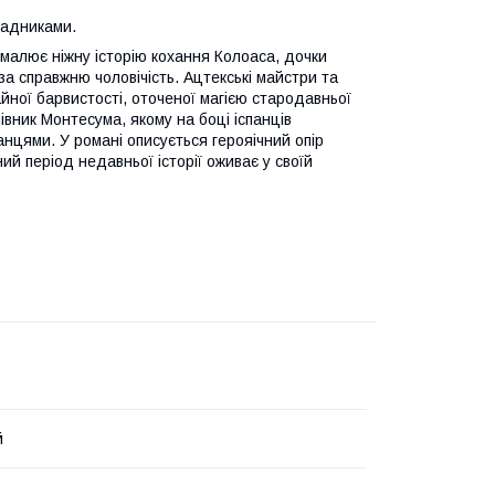
садниками.
малює ніжну історію кохання Колоаса, дочки
 за справжню чоловічість. Ацтекські майстри та
айної барвистості, оточеної магією стародавньої
івник Монтесума, якому на боці іспанців
анцями. У романі описується герояічний опір
й період недавньої історії оживає у своїй
й