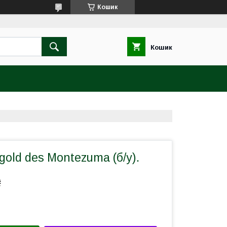
Кошик
Кошик
gold des Montezuma (б/у).
₴