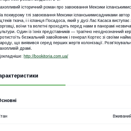
ахопливий історичний роман про завоювання Мексики іспанськими
а похмурому тлі завоювання Мексики іспанськимисадниками автор 
цтеків ткача, і і іспанця Посадоса, який у дусі Лас Касаса виступає
орговці, воїни та велетні проходять перед нами в панорамі незвич
ультури. Один із їхніх представників — трагічно неоднозначний кер
ротистоїть безжальний завойовник і генерал Кортес зі своїми найм
ароду, що виявився серед перших жертв колонізації. Розв'язувальни
ахопливій драмі.
Докладніше:
http://bookitoria.com.ua/
арактеристики
Основні
Стан
Вживани