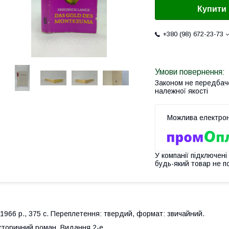
Купити
+380 (98) 672-23-73
Законом не передбач
належної якості
У компанії підключені
будь-який товар не п
966 р., 375 с. Переплетення: твердий, формат: звичайний.
сторичний роман. Видання 2-е.