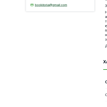
bookitoria@gmail.com
З
Н
а
т
к
п
н
з
Х