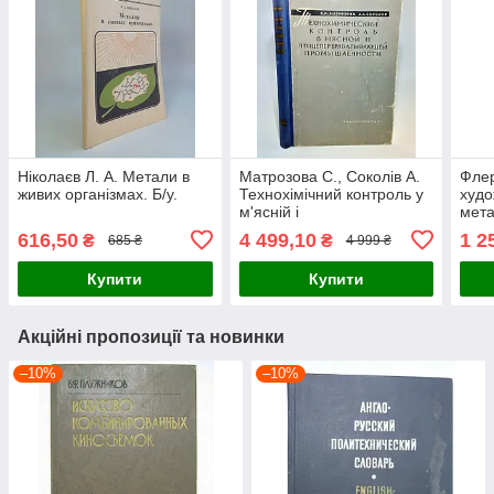
Ніколаєв Л. А. Метали в
Матрозова С., Соколів А.
Флер
живих організмах. Б/у.
Технохімічний контроль у
худо
м'ясній і
мета
птелевіпереробній
616,50
4 499,10
1 2
₴
₴
685 ₴
4 999 ₴
промисловості (б/у).
Купити
Купити
Акційні пропозиції та новинки
–10%
–10%