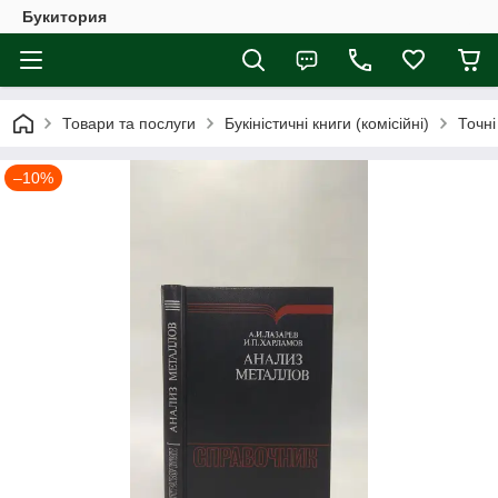
Букитория
Товари та послуги
Букіністичні книги (комісійні)
Точні
–10%