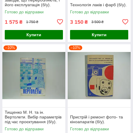
його експлуатація (б/у).
Технологія лаків і фарб (б/у).
Готово до відправки
Готово до відправки
1 575
3 150
₴
₴
1 750 ₴
3 500 ₴
Купити
Купити
–10%
–10%
Тищенко М. Н. та ін.
Вертолети. Вибір параметрів
Пристрій і ремонт фото- та
під час проєктування (б/у).
кіноапаратів (б/у).
Готово до відправки
Готово до відправки