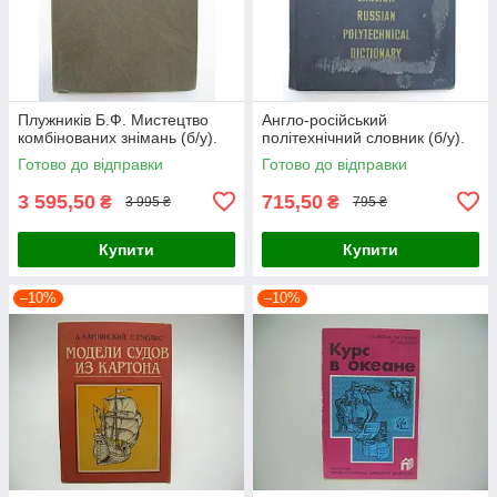
Плужників Б.Ф. Мистецтво
Англо-російський
комбінованих знімань (б/у).
політехнічний словник (б/у).
Готово до відправки
Готово до відправки
3 595,50
715,50
₴
₴
3 995 ₴
795 ₴
Купити
Купити
–10%
–10%