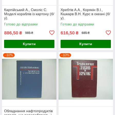
Карпійський А., Смоліс С.
Хребтів А.А., Корякін В.І.,
Моделі кораблів із картону (б/
Кішкарв В.Н. Курс в океані (б/
у).
у).
Готово до відправки
Готово до відправки
886,50
616,50
₴
₴
985 ₴
685 ₴
Купити
Купити
–10%
–10%
Обладнання нафтопродуктів
заводів, що переробляють, і