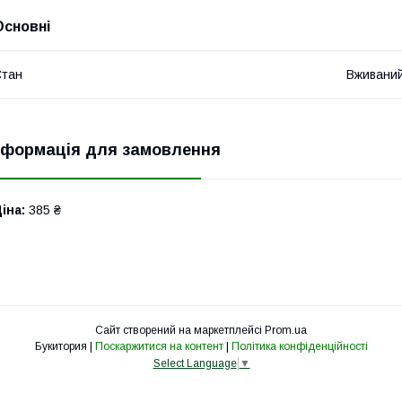
Основні
Стан
Вживани
нформація для замовлення
іна:
385 ₴
Сайт створений на маркетплейсі
Prom.ua
Букитория |
Поскаржитися на контент
|
Політика конфіденційності
Select Language
▼