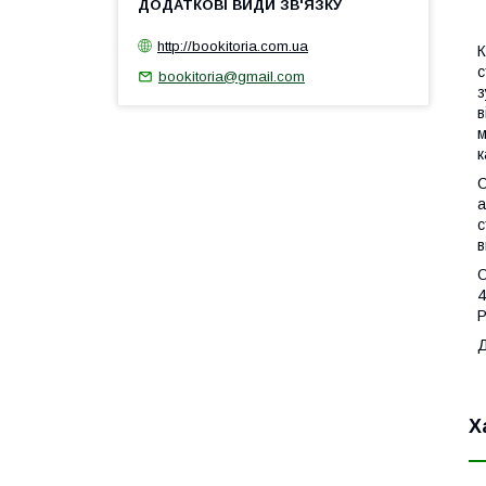
1
http://bookitoria.com.ua
К
с
bookitoria@gmail.com
з
в
м
к
С
а
с
в
О
4
Р
Х