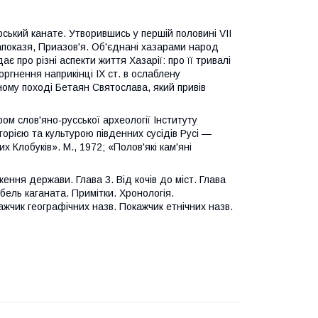
рський канате. Утворившись у першій половині VII
 Запоказя, Приазов'я. Об'єднані хазарами народ
є про різні аспекти життя Хазарії: про її тривалі
оргнення наприкінці IX ст. в ослаблену
ному поході Бетаян Святослава, який привів
ом слов'яно-русської археології Інституту
торією та культурою південних сусідів Русі —
х Клобуків». М., 1972; «Полов'які кам'яні
ння держави. Глава 3. Від кочів до міст. Глава
Гибель каганата. Примітки. Хронологія.
жчик географічних назв. Покажчик етнічних назв.