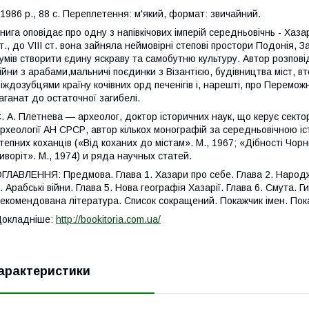
986 р., 88 с. Переплетення: м'який, формат: звичайний.
нига оповідає про одну з напівкічових імперій середньовічнь - Хаза
т., до VIII ст. вона зайняла неймовірні степові простори Подонія,
умів створити єдину яскраву та самобутню культуру. Автор розповіда
ійни з арабами,мальничі поєдинки з Візантією, будівництва міст, вт
іждозубцями країну кочівних орд печенігів і, нарешті, про Перемож
аганат до остаточної загибелі.
. А. Плетнева — археолог, доктор історичних наук, що керує сектор
рхеології АН СРСР, автор кількох монографій за середньовічною іс
тепних коханців («Від коханих до містам». М., 1967; «Дібності Чорни
иворіт». М., 1974) и ряда научных статей.
ГЛАВЛЕННЯ: Предмова. Глава 1. Хазари про себе. Глава 2. Народже
. Арабські війни. Глава 5. Нова географія Хазарії. Глава 6. Смута. 
екомендована література. Список сокращений. Покажчик імен. Пока
Докладніше:
http://bookitoria.com.ua/
арактеристики