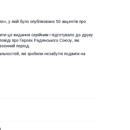
х», у якій було опубліковано 50 акцентів про
ити це видання серійним і підготувало до друку
зповіді про Героях Радянського Союзу, які
явоєнний період.
альностей, які зробили незабутні подвиги на
й