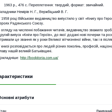
963 р., 476 с. Переплетення: твердий, формат: звичайний.
кладники Немірів Н. Г., Вержбіцький В. Г.
 1958 році Військове видавництво випустило у світ «Книгу про Героя
ероях Радянського Союзу.
 огляду на численні побажання читачів, видавництво зважило зроб
ругий випуск «Кніги про Героїв», до якої додані нові почерки та ро
тримали це звання як у роки Великої вітчизняної війни, так і в післ
 книзі розповідається про людей різних поколінь, професій, націон
лаву нашій великій Батьківщині.
Докладніше:
http://bookitoria.com.ua/
арактеристики
Основні атрибути
Стан
Вживани