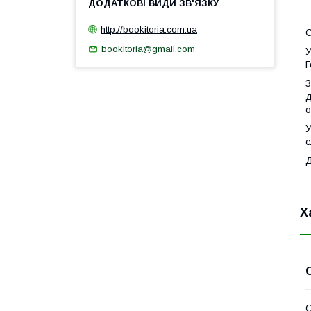
1
http://bookitoria.com.ua
С
bookitoria@gmail.com
У
Г
З
д
о
У
с
Х