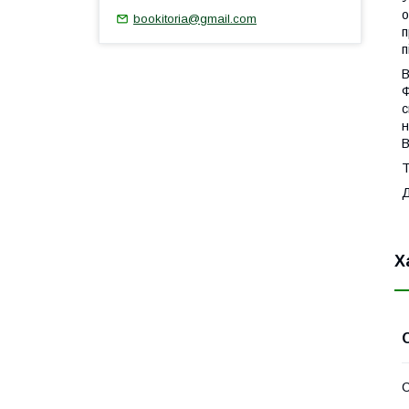
о
bookitoria@gmail.com
п
п
В
Ф
с
н
В
Т
Х