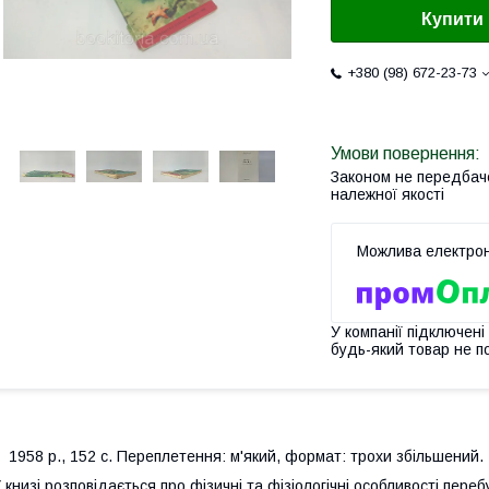
Купити
+380 (98) 672-23-73
Законом не передбач
належної якості
У компанії підключені
будь-який товар не п
958 р., 152 с. Переплетення: м'який, формат: трохи збільшений.
 книзі розповідається про фізичні та фізіологічні особливості пе