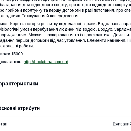
бладнання для підводного спорту, про історію підводного спорту в
ро прийоми порятунку та першу допомоги в разі потопання, про спе
ідводників, їх лікування й попередження.
міст: Коротка історія розвитку водолазної справи. Водолазні апар
ізіологічні умови перебування людини під водою. Воздух. Зарядж
порядженням. Можливі захворювання та їх профілактика. Деякі пи
адання першої допомоги під час утоплення. Елементи навчання. Пі
одолазні роботи.
ираж 15000.
Докладніше:
http://bookitoria.com.ua/
арактеристики
Основні атрибути
Стан
Вживани