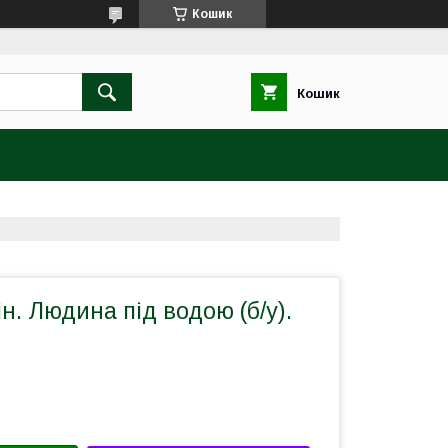
Кошик
Кошик
ін. Людина під водою (б/у).