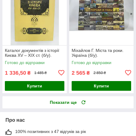
Каталог документів з історії
Міхайлов Г. Міста та роки.
Києва XV – XIX ст. (б/у).
Україна (б/у).
Готово до відправки
Готово до відправки
1 336,50
2 565
₴
₴
1 485 ₴
2 850 ₴
Купити
Купити
Показати ще
Про нас
100% позитивних з 47 відгуків за рік