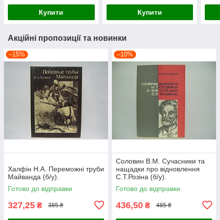
Купити
Купити
Акційні пропозиції та новинки
–15%
–10%
Соловин В.М. Сучасники та
Халфін Н.А. Переможні труби
нащадки про відновлення
Майванда (б/у).
С.Т.Розіна (б/у).
Готово до відправки
Готово до відправки
327,25
436,50
₴
₴
385 ₴
485 ₴