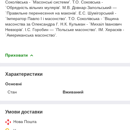
Соколівська - `Масонські системи'. Т.О. Соковська -
`Обрядність вільних мулярів'. М.В. Довнар-Запольський —
`Правильне перенесення на маконів'. Е.С. Шумігорський -
`Імператор Павло I і масонство'. Т.О. Соколівська - `Віщина
масонства за Олександра I'. Н.К. Кульман - `Михаіл Іванович
Невзорів'. І.С. Горобин — `Польське масонство'. ІМ. Херасків -
`Американська масонство'.
Приховати
Характеристики
Основні
Стан
Вживаний
Умови доставки
Нова Пошта