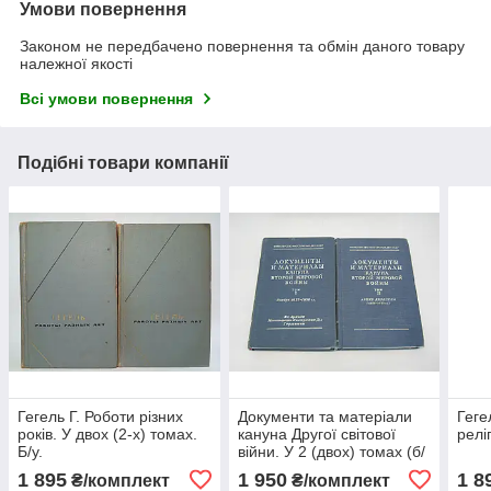
Умови повернення
Законом не передбачено повернення та обмін даного товару
належної якості
Всі умови повернення
Подібні товари компанії
Гегель Г. Роботи різних
Документи та матеріали
Геге
років. У двох (2-х) томах.
кануна Другої світової
реліг
Б/у.
війни. У 2 (двох) томах (б/
у).
1 895
1 950
1 8
₴/комплект
₴/комплект