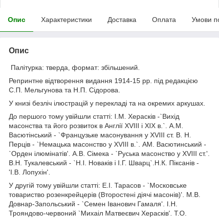
Опис
Характеристики
Доставка
Оплата
Умови п
Опис
Палітурка: тверда, формат: збільшений.
Репринтне відтворення видання 1914-15 рр. під редакцією
С.П. Мельгунова та Н.П. Сідорова.
У книзі безліч ілюстрацій у перекладі та на окремих аркушах.
До першого тому увійшли статті: І.М. Херасків -`Вихід
масонства та його розвиток в Англії XVIII і XIX в.`. А.М.
Васютінський - `Французьке масонування у XVIII ст. В. Н.
Перців - `Немацька масонство у XVIII в.`. АМ. Васютинський -
`Орден ілюмінатів'. А.В. Сімека - `Руська масонство у XVIII ст.'.
В.Н. Тукалевський - `Н.І. Новаків і І.Г. Шварц`.Н.К. Піксанів -
'І.В. Лопухін'.
У другій тому увійшли статті: Е.І. Тарасов - `Московське
товариство розенкрейцерів (Второстені діячі масонів)'. М.В.
Довнар-Запольський - `Семен Іванович Гамаля'. І.Н.
Трояндово-червоний `Михаіл Матвеєвич Херасків'. Т.О.