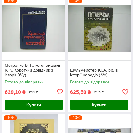
–10%
–10%
Мотренко В. Г., когонайшвілі
К. К. Короткий довідник з
Шульмейстер Ю.А. рр. в
історії (б/у).
історії народів (б/у).
Готово до відправки
Готово до відправки
629,10
625,50
₴
₴
699 ₴
695 ₴
Купити
Купити
–10%
–10%