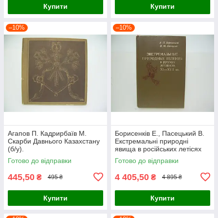
Купити
Купити
–10%
–10%
Агапов П. Кадрирбаїв М.
Борисенків Е., Пасецький В.
Скарби Давнього Казахстану
Екстремальні природні
(б/у).
явища в російських летісях
XI-XVII вв. (б/у).
Готово до відправки
Готово до відправки
445,50
4 405,50
₴
₴
495 ₴
4 895 ₴
Купити
Купити