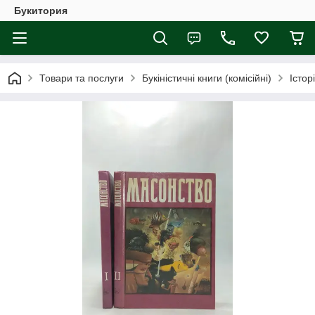
Букитория
Товари та послуги
Букіністичні книги (комісійні)
Істор