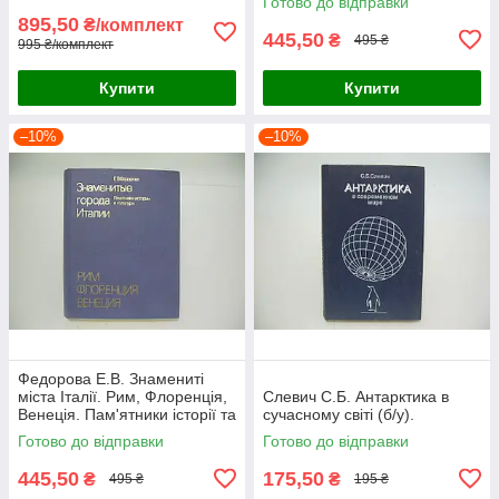
Готово до відправки
895,50
₴/комплект
445,50
₴
495 ₴
995 ₴/комплект
Купити
Купити
–10%
–10%
Федорова Е.В. Знамениті
міста Італії. Рим, Флоренція,
Слевич С.Б. Антарктика в
Венеція. Пам'ятники історії та
сучасному світі (б/у).
культури (б/у).
Готово до відправки
Готово до відправки
445,50
175,50
₴
₴
495 ₴
195 ₴