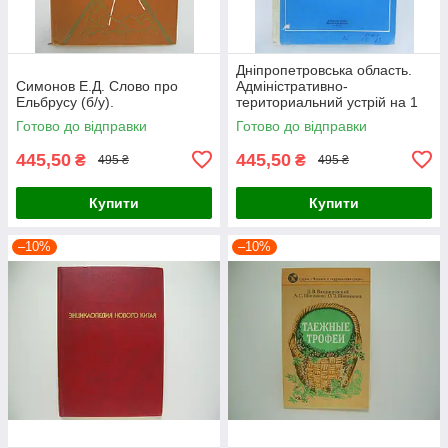
Дніпропетровська область.
Симонов Е.Д. Слово про
Адміністративно-
Ельбрусу (б/у).
териториальний устрій на 1
січня 1983 року (б/у).
Готово до відправки
Готово до відправки
445,50
445,50
₴
₴
495 ₴
495 ₴
Купити
Купити
–10%
–10%