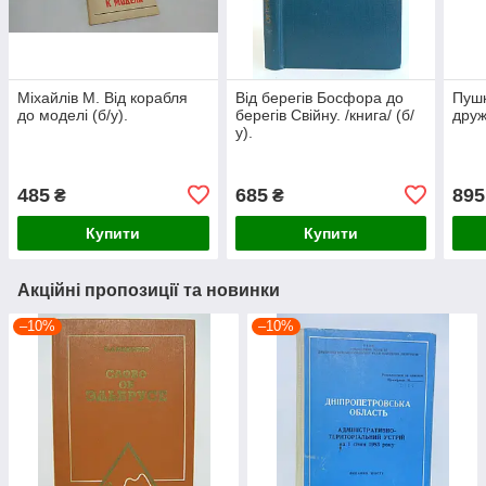
Міхайлів М. Від корабля
Від берегів Босфора до
Пушк
до моделі (б/у).
берегів Свійну. /книга/ (б/
друж
у).
485
685
895
₴
₴
Купити
Купити
Акційні пропозиції та новинки
–10%
–10%