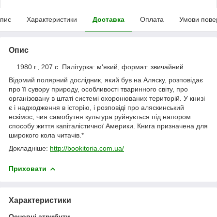
пис
Характеристики
Доставка
Оплата
Умови пове
Опис
1980 г., 207 c. Палітурка: м'який, формат: звичайний.
Відомий полярний дослідник, який був на Аляску, розповідає
про її сувору природу, особливості тваринного світу, про
організовану в штаті системі охоронюваних територій. У книзі
є і надходження в історію, і розповіді про аляскинський
ескімос, чия самобутня культура руйнується під напором
способу життя капіталістичної Америки. Книга призначена для
широкого кола читачів.*
Докладніше:
http://bookitoria.com.ua/
Приховати
Характеристики
Основні атрибути