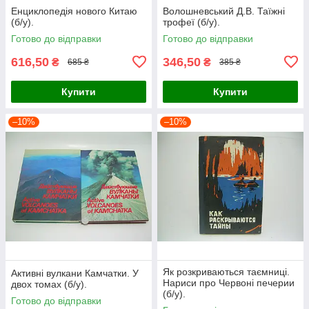
Енциклопедія нового Китаю
Волошневський Д.В. Таїжні
(б/у).
трофеї (б/у).
Готово до відправки
Готово до відправки
616,50
346,50
₴
₴
685 ₴
385 ₴
Купити
Купити
–10%
–10%
Як розкриваються таємниці.
Активні вулкани Камчатки. У
Нариси про Червоні печерии
двох томах (б/у).
(б/у).
Готово до відправки