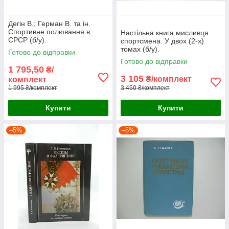
Дегін В.; Герман В. та ін.
Спортивне полювання в
Настільна книга мисливця
СРСР (б/у).
спортсмена. У двох (2-х)
томах (б/у).
Готово до відправки
Готово до відправки
1 795,50
₴/
3 105
₴/комплект
комплект
1 995 ₴/комплект
3 450 ₴/комплект
Купити
Купити
–5%
–5%