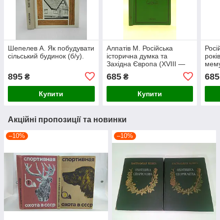
Шепелев А. Як побудувати
Алпатів М. Російська
Росі
сільський будинок (б/у).
історична думка та
років
Західна Європа (XVIII —
мему
перша половина XIX ст.)
895
685
685
₴
₴
(б/у).
Купити
Купити
Акційні пропозиції та новинки
–10%
–10%