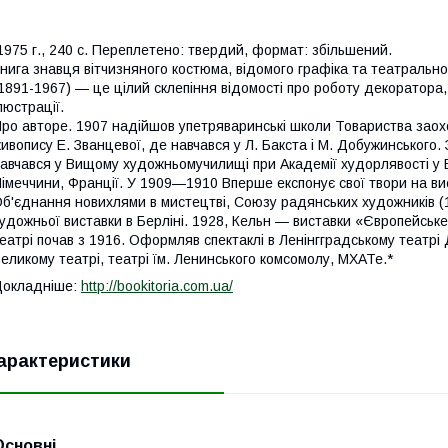
975 г., 240 c. Переплетено: твердий, формат: збільшений.
нига знавця вітчизняного костюма, відомого графіка та театральн
1891-1967) — це цілий склепіння відомості про роботу декоратора, 
люстрації.
ро авторе. 1907 надійшов упетряваринські школи Товариства заохо
ивопису Е. Званцевої, де навчався у Л. Бакста і М. Добужинського.
авчався у Вищому художньомучилищі при Академії худорлявості у В
імеччини, Франції. У 1909—1910 Вперше експонує свої твори на в
б'єднання новихлями в мистецтві, Союзу радянських художників (1
удожньої виставки в Берліні. 1928, Кельн — виставки «Європейськ
еатрі почав з 1916. Оформляв спектаклі в Ленінгградському театрі 
еликому театрі, театрі їм. Ленинського комсомолу, МХАТе.*
Докладніше:
http://bookitoria.com.ua/
арактеристики
Основні