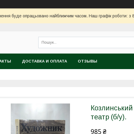
ння буде опрацьовано найближчим часом. Наш графік роботи: з 8:
АКТЫ
ДОСТАВКА И ОПЛАТА
ОТЗЫВЫ
Козлинський В
театр (б/у).
985 ₴