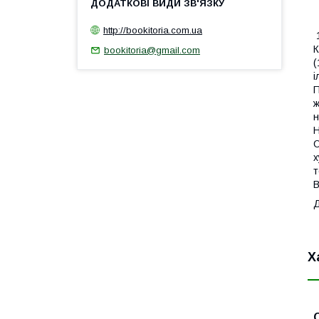
http://bookitoria.com.ua
1
К
bookitoria@gmail.com
(
і
П
ж
н
Н
О
х
т
В
Х