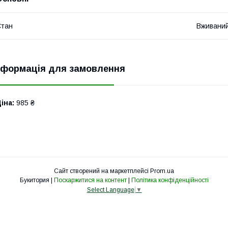
Стан
Вживани
нформація для замовлення
іна:
985 ₴
Сайт створений на маркетплейсі
Prom.ua
Букитория |
Поскаржитися на контент
|
Політика конфіденційності
Select Language
▼