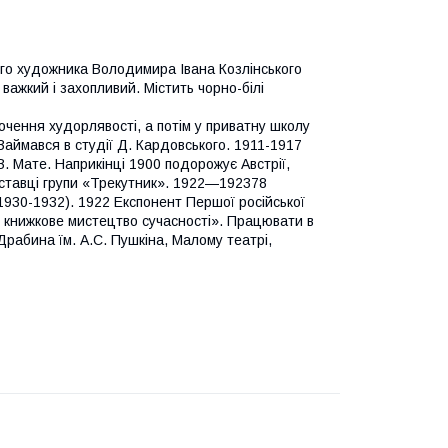
ого художника Володимира Івана Козлінського
важкий і захопливий. Містить чорно-білі
чення худорлявості, а потім у приватну школу
 Займався в студії Д. Кардовського. 1911-1917
. Мате. Наприкінці 1900 подорожує Австрії,
иставці групи «Трекутник». 1922—192378
930-1932). 1922 Експонент Першої російської
е книжкове мистецтво сучасності». Працювати в
Драбина їм. А.С. Пушкіна, Малому театрі,