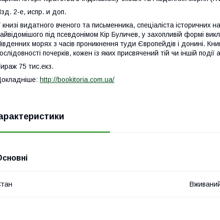
зд. 2-е, испр. и доп.
 книзі видатного вченого та письменника, спеціаліста історичних 
айвідомішого під псевдонімом Кір Буличев, у захопливій формі викла
івденних морях з часів проникнення туди Європейдів і донині. Кни
ослідовності почерків, кожен із яких присвячений тій чи іншій події
ираж 75 тис.екз.
Докладніше:
http://bookitoria.com.ua/
арактеристики
Основні
Стан
Вживани