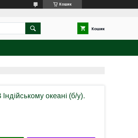
Кошик
Кошик
Індійському океані (б/у).