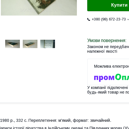
Купити
+380 (98) 672-23-73
Законом не передбач
належної якості
У компанії підключені
будь-який товар не п
980 р., 332 с. Переплетення: м'який, формат: звичайний.
ариси історії піратства в Індійському океані та Південних морях (X