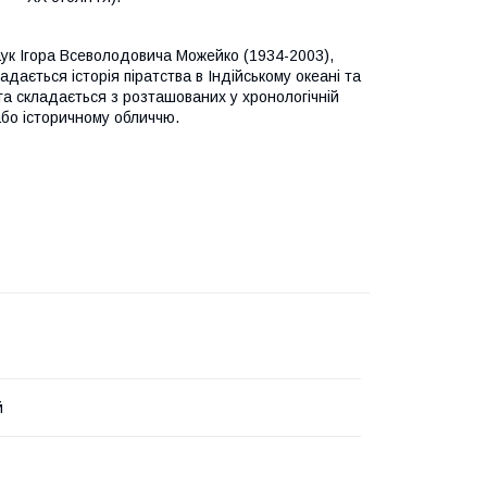
наук Ігора Всеволодовича Можейко (1934-2003),
дається історія піратства в Індійському океані та
га складається з розташованих у хронологічній
 або історичному обличчю.
й