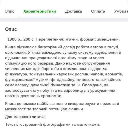
Опис
Характеристики
Доставка
Оплата
Умови 
Опис
1988 р., 288 с. Переплетення: м'який, формат: зменшений.
Книга підживлює багаторічний досвід роботи автора в галузі
ергономіки. У книзі викладено сучасну систему відновлення й
підвищення працездатності організму людини через
стимуляцію його резервів. Дано наукове обґрунтовання
численних методів боротьби з стомленням: оздоровча
фізкультура, тонізувальних харчових рослин, напоїв, ароматів,
функціональної музики, фітодизайну, точкового та звичайного
самомасажу, дихальної гімнастики та ін. Оповідано, як
застосовувати їх у побуті та на виробництві з урахуванням
новітніх досягнень ергономіки.
Книга допоможе найбільш повно використовувати приховані
можливості та творчий потенціал людини.
Для масового читача.
Текст ілюстрований фотографіями та малюнками.