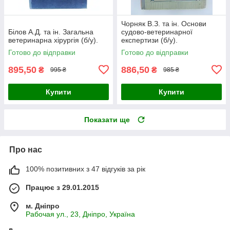
Чорняк В.З. та ін. Основи
Білов А.Д. та ін. Загальна
судово-ветеринарної
ветеринарна хірургія (б/у).
експертизи (б/у).
Готово до відправки
Готово до відправки
895,50
886,50
₴
₴
995 ₴
985 ₴
Купити
Купити
Показати ще
Про нас
100% позитивних з 47 відгуків за рік
Працює з 29.01.2015
м. Дніпро
Рабочая ул., 23, Дніпро, Україна