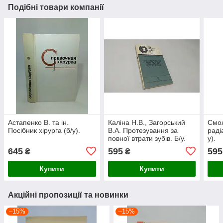
Подібні товари компанії
Астапенко В. та ін.
Каліна Н.В., Загорський
Смол
Посібник хірурга (б/у).
В.А. Протезування за
раді
повної втрати зубів. Б/у.
у).
645
595
595
₴
₴
Купити
Купити
Акційні пропозиції та новинки
–15%
–15%