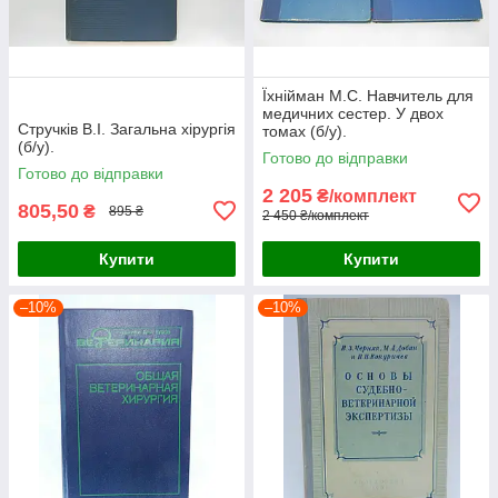
Їхнійман М.С. Навчитель для
медичних сестер. У двох
Стручків В.І. Загальна хірургія
томах (б/у).
(б/у).
Готово до відправки
Готово до відправки
2 205
₴/комплект
805,50
₴
895 ₴
2 450 ₴/комплект
Купити
Купити
–10%
–10%