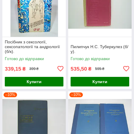
Посібник з сексології,
сексопатології та андрології
Пилипчук Н.С. Туберкулез (б/
(б/к).
у).
Готово до відправки
Готово до відправки
339,15
535,50
₴
₴
399 ₴
595 ₴
Купити
Купити
–10%
–10%