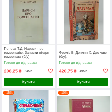
Попова Т.Д. Нариси про
гомеопатію. Записки лікаря-
Фролів В. Донлян Х. Дао чаю
гомеопата (б/у).
(б/у).
Готово до відправки
Готово до відправки
208,25
420,75
₴
₴
245 ₴
495 ₴
Купити
Купити
–15%
–10%