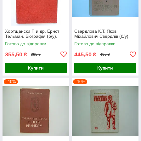
Хортщански Г. и др. Ернст
Свердлова К.Т. Яков
Тельман. Біографія (б/у).
Міхайлович Свердлів (б/у).
Готово до відправки
Готово до відправки
355,50
445,50
₴
₴
395 ₴
495 ₴
Купити
Купити
–10%
–10%