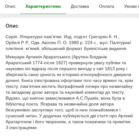
Опис
Характеристики
Доставка
Оплата
Умови 
Опис
Серія: Літературні пам'ятки. Изд. подгот. Григорян К. Н.,
Орбелі Р. Р., Одв. Акопян П. О. 1980 р. 224 с., мул. Палітурка/
плетіння: м'який, збільшений формат. Букіністське видання.
Мемуари Артемія Араратського (Арутюн Богданів
Араратський 1774-після 1827) привернули увагу публіки та
наукових кіл відразу після першого виходу у світ 1813 року і
зберігають свою цінність як історико-етнографічного джерела
донині. Книга ілюстрована офортами того часу врмені та, крім
тексту, пам'ятник містить біографічний почерк про незвичайну
та загадкову долю автора та науковий коментар до тексту.
Відомо, що книгою замислювався А.С.Пушкін, вона була в
бібліотеці поета. Яскрава та незвичайна доля автора
безсумнівно заслуговує того, щоб із нею познайомився і
сучасний читач. У додатках публікуються дві статті про Артемії
Аратартском і його творінням, а також покажчики та примітки.
З ілюстраціями.