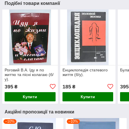
Подібні товари компанії
Роговий В.А. Іду я по
Енциклопедія статевого
Була
життю та пісні колагаю (б/
життя (б/у).
у).
395
185
395
₴
₴
Купити
Купити
Акційні пропозиції та новинки
–10%
–10%