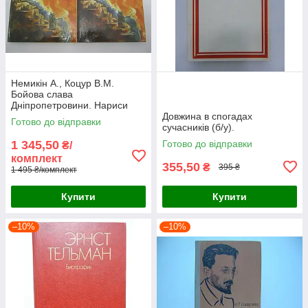
Немикін А., Коцур В.М.
Бойова слава
Дніпропетровини. Нариси
про Героях Радянського
Довжина в спогадах
Готово до відправки
Союзу (б/у).
сучасників (б/у).
1 345,50
Готово до відправки
₴/
комплект
355,50
₴
395 ₴
1 495 ₴/комплект
Купити
Купити
–10%
–10%