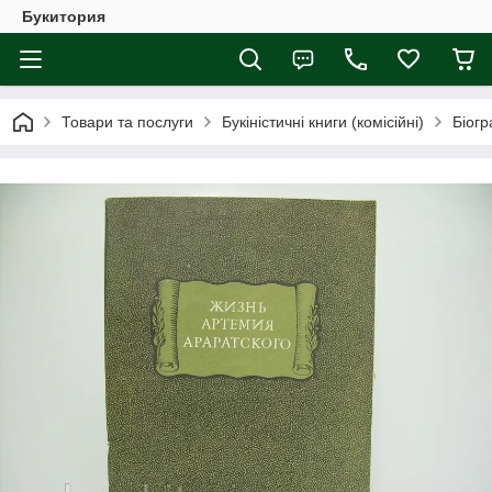
Букитория
Товари та послуги
Букіністичні книги (комісійні)
Біогр