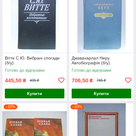
Вітте С.Ю. Вибрані спогади
Джавахарлал Неру.
(б/у).
Автобіографія (б/у).
Готово до відправки
Готово до відправки
445,50
706,50
₴
₴
495 ₴
785 ₴
Купити
Купити
–10%
–10%