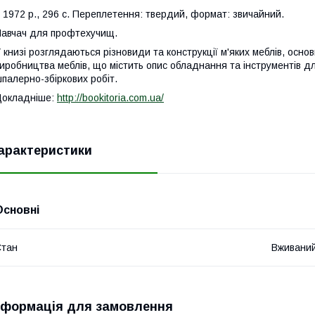
972 р., 296 с. Переплетення: твердий, формат: звичайний.
авчач для профтехучищ.
 книзі розглядаються різновиди та конструкції м'яких меблів, основ
иробництва меблів, що містить опис обладнання та інструментів дл
палерно-збіркових робіт.
Докладніше:
http://bookitoria.com.ua/
арактеристики
Основні
Стан
Вживани
нформація для замовлення