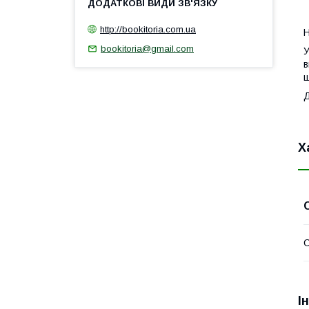
1
http://bookitoria.com.ua
Н
bookitoria@gmail.com
У
в
ш
Х
І