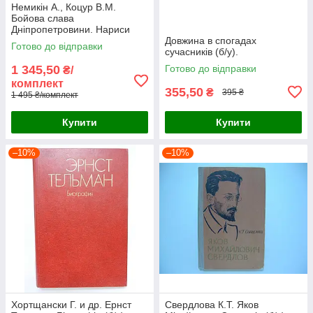
Немикін А., Коцур В.М.
Бойова слава
Дніпропетровини. Нариси
про Героях Радянського
Довжина в спогадах
Готово до відправки
Союзу (б/у).
сучасників (б/у).
1 345,50
Готово до відправки
₴/
комплект
355,50
₴
395 ₴
1 495 ₴/комплект
Купити
Купити
–10%
–10%
Хортщански Г. и др. Ернст
Свердлова К.Т. Яков