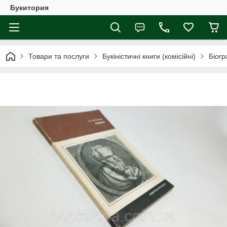
Букитория
Товари та послуги
Букіністичні книги (комісійні)
Біогр