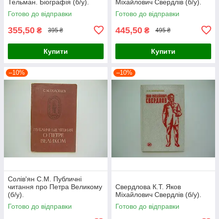
Тельман. Біографія (б/у).
Міхайлович Свердлів (б/у).
Готово до відправки
Готово до відправки
355,50
445,50
₴
₴
395 ₴
495 ₴
Купити
Купити
–10%
–10%
Солів'ян С.М. Публичні
читання про Петра Великому
Свердлова К.Т. Яков
(б/у).
Міхайлович Свердлів (б/у).
Готово до відправки
Готово до відправки