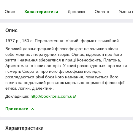
Опис
Характеристики
Доставка
Оплата
Умови 
Опис
1977 р., 150 с. Переплетення: м'який, формат: звичайний.
Великий давньогрецький філософократ не залишив після
себе жодних літературних творів. Однак, відомості про його
життя і навчання збереглися в праці Ксенофонта, Платона,
Аристотеля та інших авторів. У книзі розповідається про життя
і смерть Скорота, про його філософські погляди,
розглядаються різні боки його навчання, показується його
вплив на подальший розвиток морально-нормової філософії,
етики, логіки, діалектики.
Докладніше:
http://bookitoria.com.ua/
Приховати
Характеристики