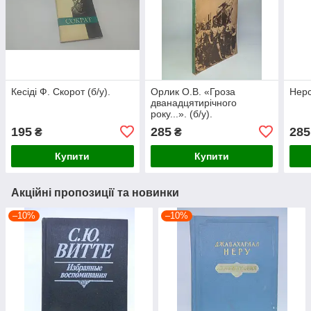
Кесіді Ф. Скорот (б/у).
Орлик О.В. «Гроза
Нерс
дванадцятирічного
року...». (б/у).
195
285
285
₴
₴
Купити
Купити
Акційні пропозиції та новинки
–10%
–10%