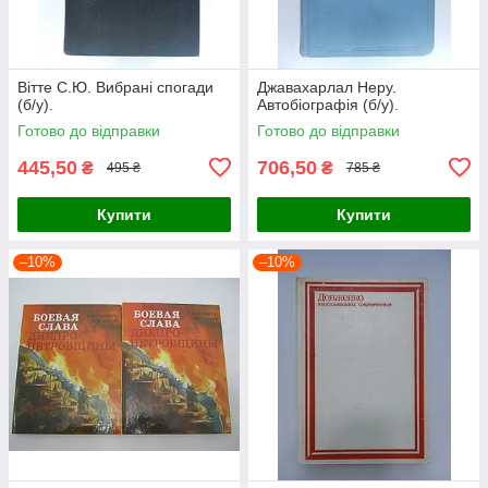
Вітте С.Ю. Вибрані спогади
Джавахарлал Неру.
(б/у).
Автобіографія (б/у).
Готово до відправки
Готово до відправки
445,50
706,50
₴
₴
495 ₴
785 ₴
Купити
Купити
–10%
–10%