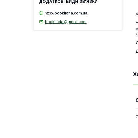
2
http://bookitoria.com.ua
А
bookitoria@gmail.com
У
м
з
Д
Х