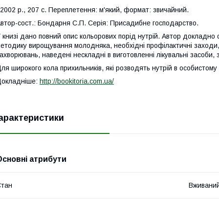
002 р., 207 с. Переплетення: м'який, формат: звичайний.
втор-сост.: Бондарня С.П. Серія: Присадибне господарство.
 книзі дано повний опис кольорових порід нутрій. Автор докладно
етодику вирощування молодняка, необхідні профілактичні заходи
ахворювань, наведені нескладні в виготовленні лікувальні засоби, 
ля широкого кола прихильників, які розводять нутрій в особистому
Докладніше:
http://bookitoria.com.ua/
арактеристики
Основні атрибути
Стан
Вживани