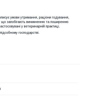
 описує умови утримання, раціони годування,
, що запобігають виникненню та поширенню
застосовувані у ветеринарній практиці.
 підсобному господарстві.
й