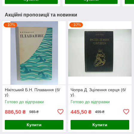
Акційні пропозиції та новинки
–10%
–10%
Нікітський Б.Н. Плавання (б/
Чопра Д. Зцілення серця (б/
у).
у).
Готово до відправки
Готово до відправки
886,50
445,50
₴
₴
985 ₴
495 ₴
Купити
Купити