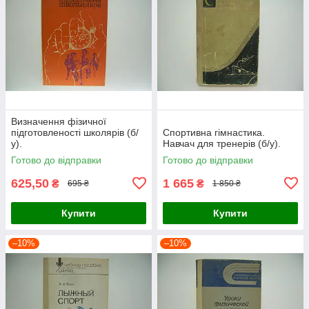
Визначення фізичної
підготовленості школярів (б/
Спортивна гімнастика.
у).
Навчач для тренерів (б/у).
Готово до відправки
Готово до відправки
625,50
1 665
₴
₴
695 ₴
1 850 ₴
Купити
Купити
–10%
–10%