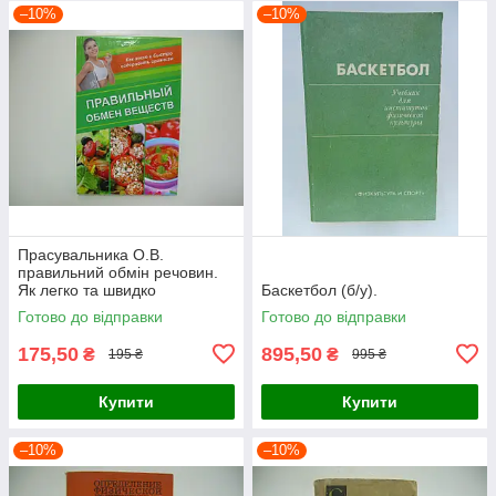
–10%
–10%
Прасувальника О.В.
правильний обмін речовин.
Як легко та швидко
Баскетбол (б/у).
оздоровити організм (б/у).
Готово до відправки
Готово до відправки
175,50
895,50
₴
₴
195 ₴
995 ₴
Купити
Купити
–10%
–10%