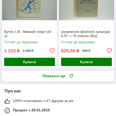
Бутин І.М. Лижний спорт (б/
уновлення фізичної культури
у).
в IV — VI класах (б/у).
Готово до відправки
Готово до відправки
1 215
625,50
₴
₴
1 350 ₴
695 ₴
Купити
Купити
Показати ще
Про нас
100% позитивних з 47 відгуків за рік
Працює з 29.01.2015