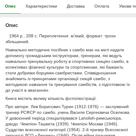
Опис
Характеристики
Доставка
Оплата
Умови п
Опис
1964 р., 208 с. Переплетення: м'який, формат: трохи
збільшений.
Навчально-методичне посібник з самбо має на меті надати
допомогу громадським інструкторам, тренерам, які ведуть
навчально-тренувальну роботу в спортивних секціях самбо, в
колективах фізичної культури та спортсменам, які бажають
стати добрими борцями-самбристами. Співвідношення
знайомить із принципами організації секцій самбо, з
методикою навчання та тренування самбістів, з підготовкою їх
до участі в змаганнях.
Книга містить велику кількість фотоілюстрації.
Про авторе. Лев Борисович Турин (1912-1976) — заслужений
тренер РСФСР по самбо, учень Василя Сергеєвича Осепкова.
У довоєнний період спеціалізувався Lanolish-римськоїєра,
дзюдо. Чемпіон Ташкета (1939). Чемпіон Москви (1946).
Суддство всесоюзної категорії (1954). 2-й призер Всесоюзної
першості ДСО «Динамо» (1946). Після війни працював