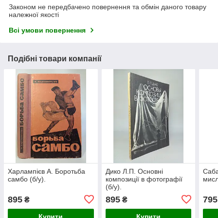
Законом не передбачено повернення та обмін даного товару
належної якості
Всі умови повернення
Подібні товари компанії
Харлампієв А. Боротьба
Дико Л.П. Основні
Саба
самбо (б/у).
композиції в фотографії
мисли
(б/у).
895
895
795
₴
₴
Купити
Купити