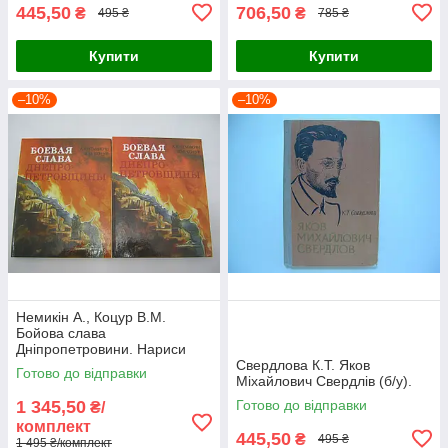
445,50
706,50
₴
₴
495 ₴
785 ₴
Купити
Купити
–10%
–10%
Немикін А., Коцур В.М.
Бойова слава
Дніпропетровини. Нариси
про Героях Радянського
Свердлова К.Т. Яков
Готово до відправки
Союзу (б/у).
Міхайлович Свердлів (б/у).
1 345,50
Готово до відправки
₴/
комплект
445,50
₴
495 ₴
1 495 ₴/комплект