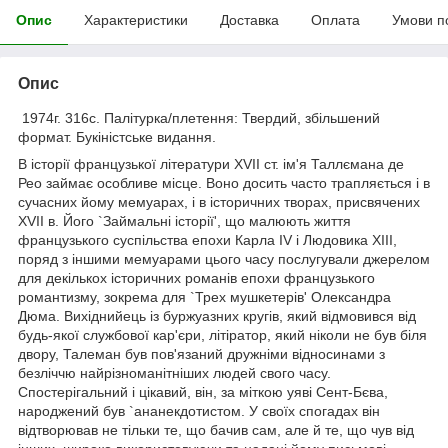
Опис
Характеристики
Доставка
Оплата
Умови п
Опис
1974г. 316с. Палітурка/плетення: Твердий, збільшений
формат. Букіністське видання.
В історії французької літератури XVII ст. ім'я Таллємана де
Рео займає особливе місце. Воно досить часто трапляється і в
сучасних йому мемуарах, і в історичних творах, присвячених
XVII в. Його `Займальні історії', що малюють життя
французького суспільства епохи Карла IV і Людовика XIII,
поряд з іншими мемуарами цього часу послугували джерелом
для декількох історичних романів епохи французького
романтизму, зокрема для `Трех мушкетерів' Олександра
Дюма. Вихіднийець із буржуазних кругів, який відмовився від
будь-якої службової кар'єри, літіратор, який ніколи не був біля
двору, Талеман був пов'язаний дружніми відносинами з
безліччю найрізноманітніших людей свого часу.
Спостерігальний і цікавий, він, за міткою уяві Сент-Бєва,
народжений був `ананекдотистом. У своїх спогадах він
відтворював не тільки те, що бачив сам, але й те, що чув від