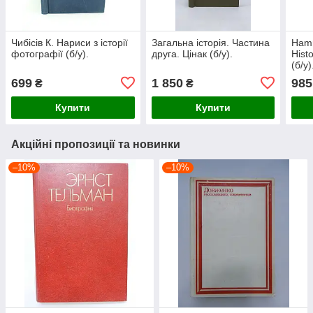
Чибісів К. Нариси з історії
Загальна історія. Частина
Hamm
фотографії (б/у).
друга. Цінак (б/у).
Hist
(б/у)
699
1 850
985
₴
₴
Купити
Купити
Акційні пропозиції та новинки
–10%
–10%