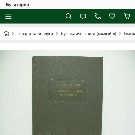
Букитория
Товари та послуги
Букіністичні книги (комісійні)
Біогр