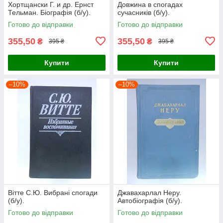
Хортщански Г. и др. Ернст
Довжина в спогадах
Тельман. Біографія (б/у).
сучасників (б/у).
Готово до відправки
Готово до відправки
355,50
355,50
₴
₴
395 ₴
395 ₴
Купити
Купити
–10%
–10%
Вітте С.Ю. Вибрані спогади
Джавахарлал Неру.
(б/у).
Автобіографія (б/у).
Готово до відправки
Готово до відправки