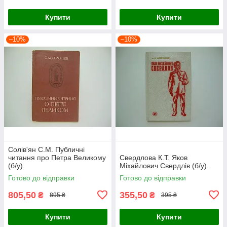
Купити
Купити
–10%
–10%
Солів'ян С.М. Публичні
читання про Петра Великому
Свердлова К.Т. Яков
(б/у).
Міхайлович Свердлів (б/у).
Готово до відправки
Готово до відправки
805,50
355,50
₴
₴
895 ₴
395 ₴
Купити
Купити