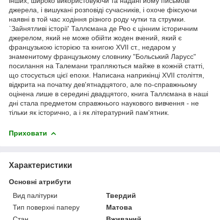
інших, широко використовуючи та надані йому письмові
джерела, і вишукані розповіді сучасників, і охоче фіксуючи
наявні в той час ходіння різного роду чутки та струмки.
`Зайнятливі історії' Таллємана де Рео є цінним історичним
джерелом, який не може обійти жоден вчений, який є
французькою історією та книгою XVII ст., недаром у
знаменитому французькому словнику "Больський Ларусс"
посилання на Талемани трапляються майже в кожній статті,
що стосується цієї епохи. Написана наприкінці XVII століття,
відкрита на початку дев'ятнадцятого, але по-справжньому
оцінена лише в середині двадцятого, книга Таллємана в наші
дні стала предметом справжнього наукового вивчення - не
тільки як історично, а і як літературний пам'ятник.
Приховати
Характеристики
Основні атрибути
Вид палітурки
Твердий
Тип поверхні паперу
Матова
Стан
Вживаний