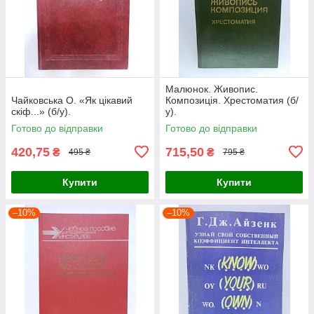
Малюнок. Живопис.
Чайковська О. «Як цікавий
Композиція. Хрестоматия (б/
скіф...» (б/у).
у).
Готово до відправки
Готово до відправки
420,75
715,50
₴
₴
495 ₴
795 ₴
Купити
Купити
–10%
–10%