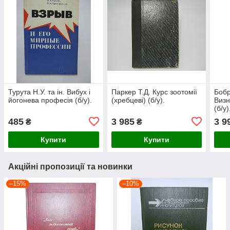
Турута Н.У. та ін. Вибух і
Паркер Т.Д. Курс зоотомії
Бобр
йогонева професія (б/у).
(хребцеві) (б/у).
Визн
(б/у)
485
3 985
3 9
₴
₴
Купити
Купити
Акційні пропозиції та новинки
–15%
–10%