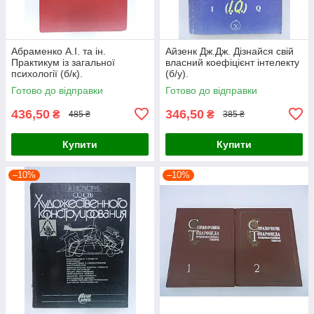
Абраменко А.І. та ін.
Айзенк Дж.Дж. Дізнайся свій
Практикум із загальної
власний коефіцієнт інтелекту
психології (б/к).
(б/у).
Готово до відправки
Готово до відправки
436,50
346,50
₴
₴
485 ₴
385 ₴
Купити
Купити
–10%
–10%