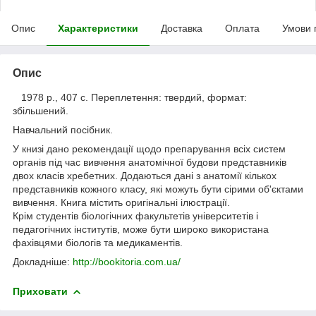
Опис
Характеристики
Доставка
Оплата
Умови 
Опис
1978 р., 407 с. Переплетення: твердий, формат:
збільшений.
Навчальний посібник.
У книзі дано рекомендації щодо препарування всіх систем
органів під час вивчення анатомічної будови представників
двох класів хребетних. Додаються дані з анатомії кількох
представників кожного класу, які можуть бути сірими об'єктами
вивчення. Книга містить оригінальні ілюстрації.
Крім студентів біологічних факультетів університетів і
педагогічних інститутів, може бути широко використана
фахівцями біологів та медикаментів.
Докладніше:
http://bookitoria.com.ua/
Приховати