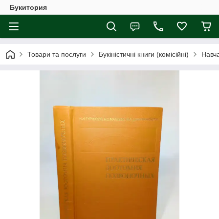
Букитория
Товари та послуги
Букіністичні книги (комісійні)
Навча