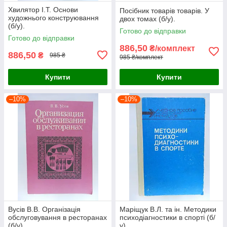
Хвилятор І.Т. Основи
Посібник товарів товарів. У
художнього конструювання
двох томах (б/у).
(б/у).
Готово до відправки
Готово до відправки
886,50
₴/комплект
886,50
₴
985 ₴
985 ₴/комплект
Купити
Купити
–10%
–10%
Вусів В.В. Організація
Маріщук В.Л. та ін. Методики
обслуговування в ресторанах
психодіагностики в спорті (б/
(б/у).
у).