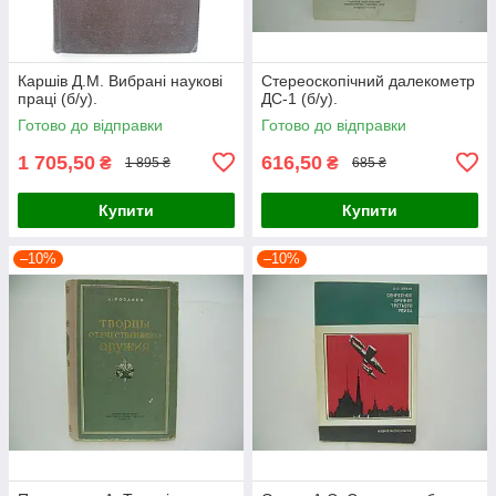
Каршів Д.М. Вибрані наукові
Стереоскопічний далекометр
праці (б/у).
ДС-1 (б/у).
Готово до відправки
Готово до відправки
1 705,50
616,50
₴
₴
1 895 ₴
685 ₴
Купити
Купити
–10%
–10%