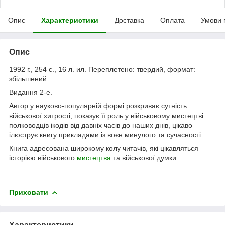
Опис
Характеристики
Доставка
Оплата
Умови 
Опис
1992 г., 254 с., 16 л. ил. Переплетено: твердий, формат:
збільшений.
Видання 2-е.
Автор у науково-популярній формі розкриває сутність
військової хитрості, показує її роль у військовому мистецтві
полководців ікодів від давніх часів до наших днів, цікаво
ілюструє книгу прикладами із воєн минулого та сучасності.
Книга адресована широкому колу читачів, які цікавляться
історією військового
мистецтва
та військової думки.
Приховати