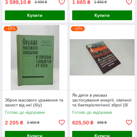
3 599,10
1 665
₴
₴
3 999 ₴
1 850 ₴
Купити
Купити
–10%
–10%
Як діяти в умовах
Зброя масового ураження та
застосування енергії, хімічної
захист від неї (б/у).
та бактеріологічної зброї (б/
у).
Готово до відправки
Готово до відправки
2 205
625,50
₴
₴
2 450 ₴
695 ₴
Купити
Купити