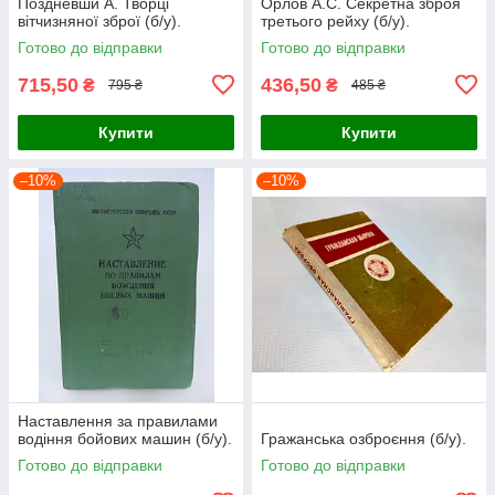
Поздневши А. Творці
Орлов А.С. Секретна зброя
вітчизняної зброї (б/у).
третього рейху (б/у).
Готово до відправки
Готово до відправки
715,50
436,50
₴
₴
795 ₴
485 ₴
Купити
Купити
–10%
–10%
Наставлення за правилами
водіння бойових машин (б/у).
Гражанська озброєння (б/у).
Готово до відправки
Готово до відправки