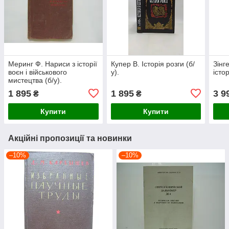
Меринг Ф. Нариси з історії
Купер В. Історія розги (б/
Зінг
воєн і військового
у).
істор
мистецтва (б/у).
1 895
1 895
3 9
₴
₴
Купити
Купити
Акційні пропозиції та новинки
–10%
–10%