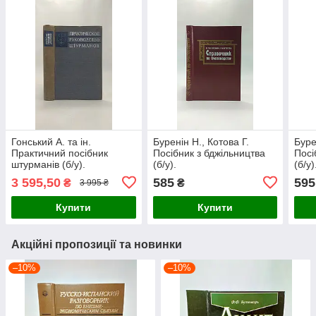
Гонський А. та ін.
Буренін Н., Котова Г.
Буре
Практичний посібник
Посібник з бджільництва
Посі
штурманів (б/у).
(б/у).
(б/у)
3 595,50
585
595
₴
₴
3 995 ₴
Купити
Купити
Акційні пропозиції та новинки
–10%
–10%