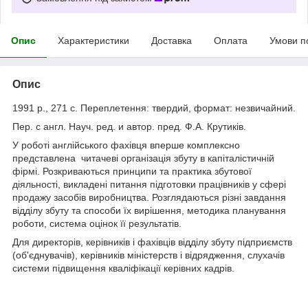
Опис
Характеристики
Доставка
Оплата
Умови п
Опис
1991 р., 271 с. Переплетення: твердий, формат: незвичайний.
Пер. с англ. Науч. ред. и автор. пред. Ф.А. Крутиків.
У роботі англійського фахівця вперше комплексно
представлена читачеві організація збуту в капіталістичній
фірмі. Розкриваються принципи та практика збутової
діяльності, викладені питання підготовки працівників у сфері
продажу засобів виробництва. Розглядаються різні завдання
відділу збуту та способи їх вирішення, методика планування
роботи, система оцінок її результатів.
Для директорів, керівників і фахівців відділу збуту підприємств
(об'єднувачів), керівників міністерств і відрядження, слухачів
системи підвищення кваліфікації керівних кадрів.