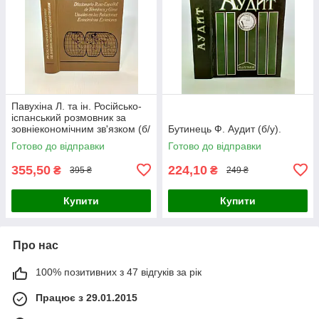
Павухіна Л. та ін. Російсько-
іспанський розмовник за
зовніекономічним зв'язком (б/
Бутинець Ф. Аудит (б/у).
у).
Готово до відправки
Готово до відправки
355,50
224,10
₴
₴
395 ₴
249 ₴
Купити
Купити
Про нас
100% позитивних з 47 відгуків за рік
Працює з 29.01.2015