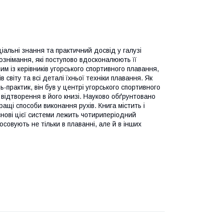
іальні знання та практичний досвід у галузі
ознімання, які поступово вдосконалюють її
м із керівників угорського спортивного плавання,
 світу та всі деталі їхньої техніки плавання. Як
практик, він був у центрі угорського спортивного
відтворення в його книзі. Науково обґрунтовано
ращі способи виконання рухів. Книга містить і
снові цієї системи лежить чотириперіодний
совують не тільки в плаванні, але й в інших