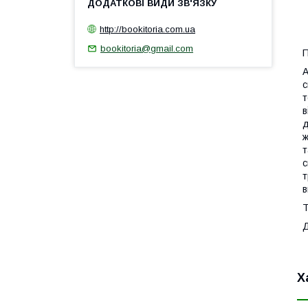
http://bookitoria.com.ua
1
bookitoria@gmail.com
П
А
с
т
в
д
ж
т
с
т
в
Т
Х