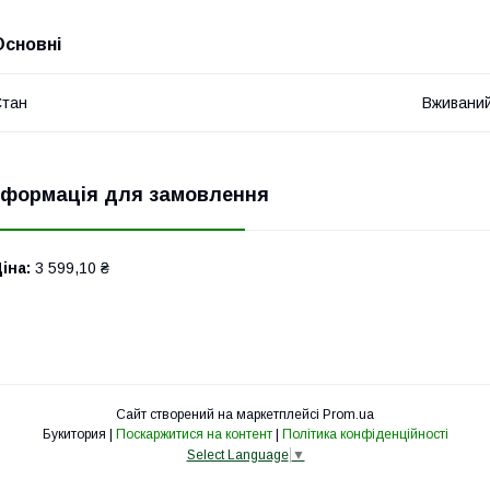
Основні
Стан
Вживани
нформація для замовлення
іна:
3 599,10 ₴
Сайт створений на маркетплейсі
Prom.ua
Букитория |
Поскаржитися на контент
|
Політика конфіденційності
Select Language
▼