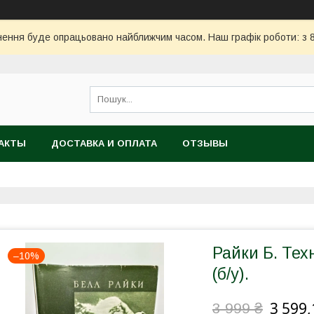
ння буде опрацьовано найближчим часом. Наш графік роботи: з 8:
АКТЫ
ДОСТАВКА И ОПЛАТА
ОТЗЫВЫ
Райки Б. Тех
–10%
(б/у).
3 599,
3 999 ₴