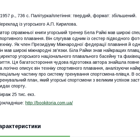
957 р., 736 с. Палітурка/плетіння: твердий, формат: збільшений.
ереклад із угорського А.П. Кирилова.
втор справжньої книги угорський тренер Бела Райкі мав широкі спец
портивного плавання. Він слугував одним із сестер підводного фот
ехніку. Як член Президіуму Міжнародної федерації плавання й одни
ін мав широкі міжнародні зв'язки. Біла Райки знав найкращих плавців
иректор угорського національного плавального басейну та фахівець-
иття. Ця багатостороння чудова підготовка автора знайшла повне 
а логічно описує він техніку спортивного плавання, аналізуючи найк
пеціальну частину про систему тренування спортсмена-плівця. В о
ренувальний план, який угорські спортсмени з великим успіхом засто
идах спорту.
ираж 25 тис. екз.
Докладніше:
http://bookitoria.com.ua/
арактеристики