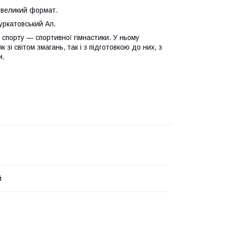
 великий формат.
уркатовський Ал.
 спорту — спортивної гімнастики. У ньому
к зі світом змагань, так і з підготовкою до них, з
и.
й