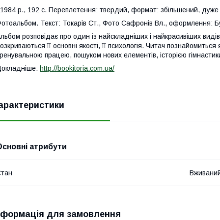
984 р., 192 с. Переплетення: твердий, формат: збільшений, дуже
отоальбом. Текст: Токарів Ст., Фото Сафронів Вл., оформлення: Б
льбом розповідає про один із найскладніших і найкрасивіших видів
озкриваються її основні якості, її психологія. Читач познайомиться я
ренувальною працею, пошуком нових елементів, історією гімнастик
Докладніше:
http://bookitoria.com.ua/
арактеристики
Основні атрибути
Стан
Вживани
нформація для замовлення