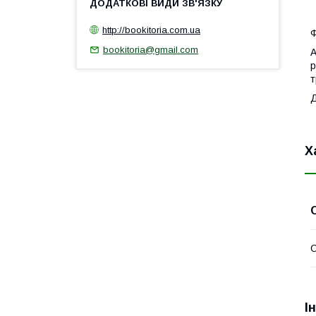
1
http://bookitoria.com.ua
Ф
bookitoria@gmail.com
А
р
т
Х
І