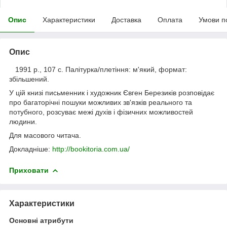
Опис
Характеристики
Доставка
Оплата
Умови п
Опис
1991 р., 107 с. Палітурка/плетіння: м'який, формат:
збільшений.
У цій книзі письменник і художник Євген Березиків розповідає
про багаторічні пошуки можливих зв'язків реального та
потубного, розсуває межі духів і фізичних можливостей
людини.
Для масового читача.
Докладніше:
http://bookitoria.com.ua/
Приховати
Характеристики
Основні атрибути