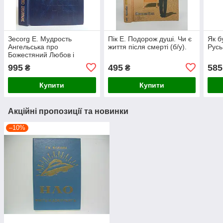
Зecorg Е. Мудрость
Пік Е. Подорож душі. Чи є
Як б
Ангельська про
життя після смерті (б/у).
Русь.
Божестяний Любов і
Божественну мудрість. Б/у.
995
495
585
₴
₴
Купити
Купити
Акційні пропозиції та новинки
–10%