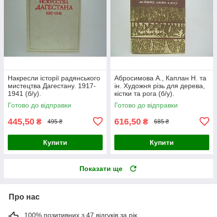
Накресли історії радянського
Абросимова А., Каплан Н. та
мистецтва Дагестану. 1917-
ін. Художня різь для дерева,
1941 (б/у).
кістки та рога (б/у).
Готово до відправки
Готово до відправки
445,50
616,50
₴
₴
495 ₴
685 ₴
Купити
Купити
Показати ще
Про нас
100% позитивних з 47 відгуків за рік