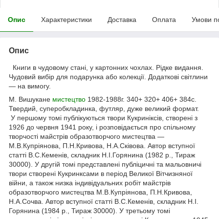
Опис
Характеристики
Доставка
Оплата
Умови п
Опис
Книги в чудовому стані, у картонних чохлах. Рідке видання.
Чудовий вибір для подарунка або колекції. Додаткові світлини
— на вимогу.
М. Вишукане
мистецтво
1982-1988г. 340+ 320+ 406+ 384с.
Твердий, суперобкладинка, футляр, дуже великий формат.
У першому томі публікуються твори Кукриніксів, створені з
1926 до червня 1941 року, і розповідається про спільному
творчості майстрів образотворчого мистецтва —
М.В.Купріянова, П.Н.Кривова, Н.А.Сківова. Автор вступної
статті В.С.Кеменів, складник Н.І.Горянина (1982 р., Тираж
30000). У другій томі представлені публіцичні та мальовничі
твори створені Кукринксами в період Великої Вітчизняної
війни, а також низка індивідуальних робіт майстрів
образотворчого мистецтва М.В.Купріянова, П.Н.Кривова,
Н.А.Сочва. Автор вступної статті В.С.Кеменів, складник Н.І.
Горянина (1984 р., Тираж 30000). У третьому томі