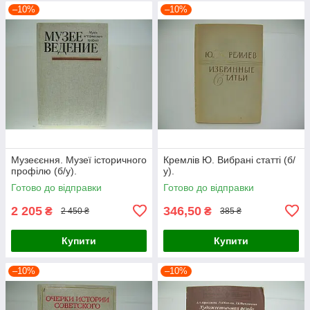
–10%
–10%
Музеєєння. Музеї історичного
Кремлів Ю. Вибрані статті (б/
профілю (б/у).
у).
Готово до відправки
Готово до відправки
2 205
346,50
₴
₴
2 450 ₴
385 ₴
Купити
Купити
–10%
–10%