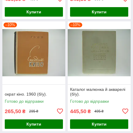
Купити
Купити
–10%
–10%
Каталог малюнка й акварелі
ократ кіно. 1960 (б/у).
(б/у).
Готово до відправки
Готово до відправки
265,50
445,50
₴
₴
295 ₴
495 ₴
Купити
Купити