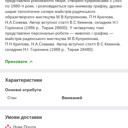
представлені різноманітні твори, створені Кукринксами з 1945
по 1980-ті роки, і розповідається про книжкову графіку, дружні
шаржі таполітичне сатире майстрів радянського
образотворчого мистецтва М.В.Куприянова, П.Н.Крилова,
Н.А.Сожева. Автор вступної статті В.С.Кеменів, складник Н.І.
Горянина (1986 р., Тираж 28600). У четвертому томі
представлені персональні роботи — живопис і графіка —
майстрів радянського мистецтва М.В.Куприянова,
П.Н.Крилова, Н.А.Соквава. Автор вступної статті В.С.Кеменів,
складник Н.І. Горянина (1988 р., Тираж 28480).
Приховати
Характеристики
Основні атрибути
Стан
Вживаний
Умови доставки
Нова Пошта