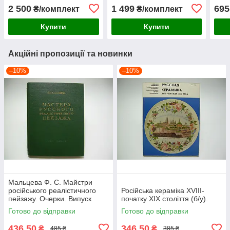
2 500
1 499
695
₴/комплект
₴/комплект
Купити
Купити
Акційні пропозиції та новинки
–10%
–10%
Мальцева Ф. С. Майстри
російського реалістичного
Російська кераміка XVIII-
пейзажу. Очерки. Випуск
початку XIX століття (б/у).
другий (б/у).
Готово до відправки
Готово до відправки
436,50
346,50
₴
₴
485 ₴
385 ₴